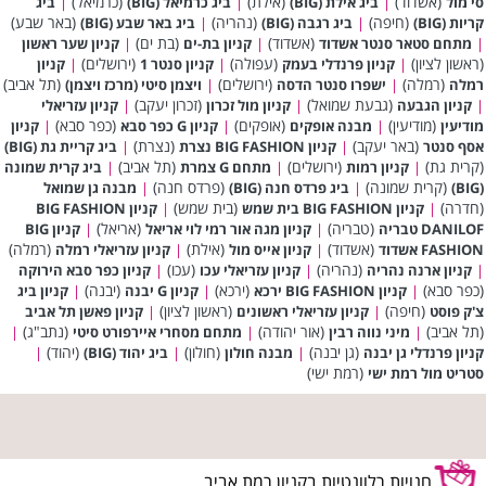
(אשדוד)
(אילת)
(כרמיאל)
סי מול
|
ביג אילת (BIG)
|
ביג כרמיאל (BIG)
|
ביג
(חיפה)
(נהריה)
(באר שבע)
קריות (BIG)
|
ביג רגבה (BIG)
|
ביג באר שבע (BIG)
(אשדוד)
(בת ים)
|
מתחם סטאר סנטר אשדוד
|
קניון בת-ים
|
קניון שער ראשון
(ראשון לציון)
(עפולה)
(ירושלים)
|
קניון פרנדלי בעמק
|
קניון סנטר 1
|
קניון
(רמלה)
(ירושלים)
(תל אביב)
רמלה
|
ישפרו סנטר הדסה
|
ויצמן סיטי (מרכז ויצמן)
(גבעת שמואל)
(זכרון יעקב)
|
קניון הגבעה
|
קניון מול זכרון
|
קניון עזריאלי
(מודיעין)
(אופקים)
(כפר סבא)
מודיעין
|
מבנה אופקים
|
קניון G כפר סבא
|
קניון
(באר יעקב)
(נצרת)
אסף סנטר
|
קניון BIG FASHION נצרת
|
ביג קריית גת (BIG)
(קרית גת)
(ירושלים)
(תל אביב)
|
קניון רמות
|
מתחם G צמרת
|
ביג קרית שמונה
(קרית שמונה)
(פרדס חנה)
(BIG)
|
ביג פרדס חנה (BIG)
|
מבנה גן שמואל
(חדרה)
(בית שמש)
|
קניון BIG FASHION בית שמש
|
קניון BIG FASHION
(טבריה)
(אריאל)
DANILOF טבריה
|
קניון מגה אור רמי לוי אריאל
|
קניון BIG
(אשדוד)
(אילת)
(רמלה)
FASHION אשדוד
|
קניון אייס מול
|
קניון עזריאלי רמלה
(נהריה)
(עכו)
|
קניון ארנה נהריה
|
קניון עזריאלי עכו
|
קניון כפר סבא הירוקה
(כפר סבא)
(ירכא)
(יבנה)
|
קניון BIG FASHION ירכא
|
קניון G יבנה
|
קניון ביג
(חיפה)
(ראשון לציון)
צ'ק פוסט
|
קניון עזריאלי ראשונים
|
קניון פאשן תל אביב
(תל אביב)
(אור יהודה)
(נתב"ג)
|
מיני נווה רבין
|
מתחם מסחרי איירפורט סיטי
|
(גן יבנה)
(חולון)
(יהוד)
קניון פרנדלי גן יבנה
|
מבנה חולון
|
ביג יהוד (BIG)
|
(רמת ישי)
סטריט מול רמת ישי
חנויות רלוונטיות בקניון רמת אביב