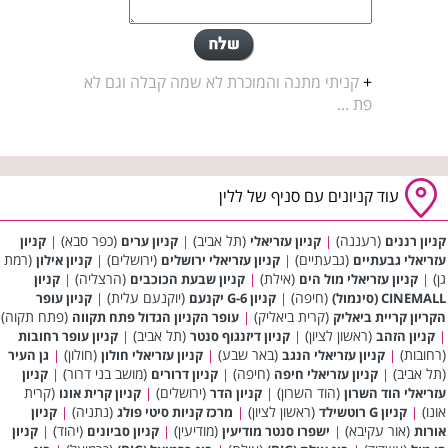
+
קניתי מתנה והמוכרת לא שמה קבלה וגם לא
פת ...
עוד קניונים עם סניף של ללין
(רעננה)
(תל אביב)
(כפר סבא)
קניון רננים
|
קניון עזריאלי
|
קניון ערים
|
קניון
(גבעתיים)
(ירושלים)
(רמת
עזריאלי גבעתיים
|
קניון עזריאלי ירושלים
|
קניון אילון
גן)
(אילת)
(הרצליה)
|
קניון עזריאלי מול הים
|
קניון שבעת הכוכבים
|
קניון
(חיפה)
(יוקנעם עלית)
CINEMALL (סינמול)
|
קניון G-6 יקנעם
|
קניון עופר
(קרית ביאליק)
(פתח תקוה)
הקריון קריית ביאליק
|
עופר הקניון הגדול פתח תקווה
(ראשון לציון)
(תל אביב)
|
קניון הזהב
|
קניון דיזנגוף סנטר
|
קניון עופר רחובות
(רחובות)
(באר שבע)
(חולון)
|
קניון עזריאלי הנגב
|
קניון עזריאלי חולון
|
גן העיר
(תל אביב)
(חיפה)
(מושב בני דרור)
|
קניון עזריאלי חיפה
|
קניון דרורים
|
קניון
(הוד השרון)
(ירושלים)
(קרית
עזריאלי הוד השרון
|
קניון הדר
|
קניון קרית אונו
אונו)
(ראשון לציון)
(נתניה)
|
קניון G רוטשילד
|
מרכז קניות סיטי פולג
|
קניון
(אור עקיבא)
(מודיעין)
(יהוד)
אורות
|
ישפרו סנטר מודיעין
|
קניון סביונים
|
קניון