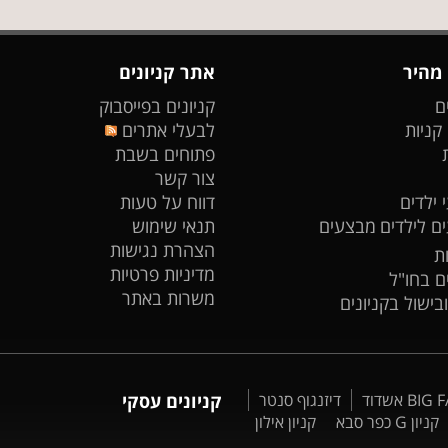
 מהיר
אתר קניונים
ם
קניונים בפייסבוק
 קניות
לבעלי אתרים
פתוחים בשבת
צור קשר
 ילדים
דווח על טעות
ים לילדים
מבצעים
תנאי שימוש
הצהרת נגישות
ת
מדיניות פרטיות
ים בחו"ל
משרות באתר
ובישול בקניונים
דיזנגוף סנטר
קניונים עסקי
קניון G כפר סבא
קניון אילון