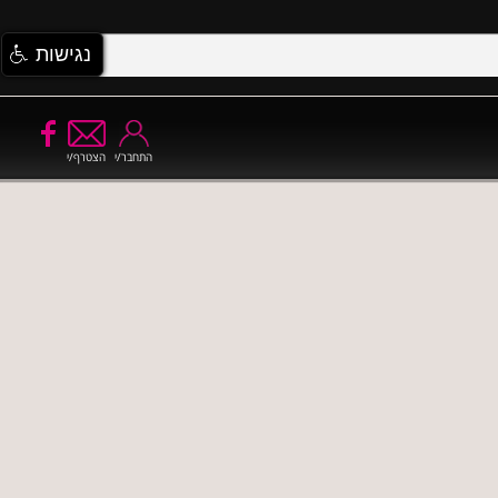
נגישות
התחבר/י
הצטרף/י