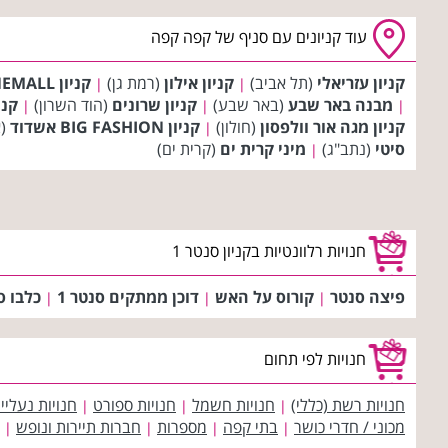
עוד קניונים עם סניף של קפה קפה
קניון עזריאלי
(תל אביב)
קניון אילון
(רמת גן)
קניון CINEMALL (סינמול)
|
|
מבנה באר שבע
(באר שבע)
קניון שרונים
(הוד השרון)
קני
|
|
|
קניון מגה אור וולפסון
(חולון)
קניון BIG FASHION אשדוד
(א
|
סיטי
(נתב"ג)
מיני קרית ים
(קרית ים)
|
חנויות רלוונטיות בקניון סנטר 1
פיצה סנטר
קורוס על האש
דוכן ממתקים סנטר 1
כלבו ס
|
|
|
חנויות לפי תחום
חנויות רשת (כללי)
חנויות חשמל
חנויות ספורט
חנויות נעליי
|
|
|
מכוני / חדרי כושר
בתי קפה
מספרות
חברות תיירות ונופש
|
|
|
|