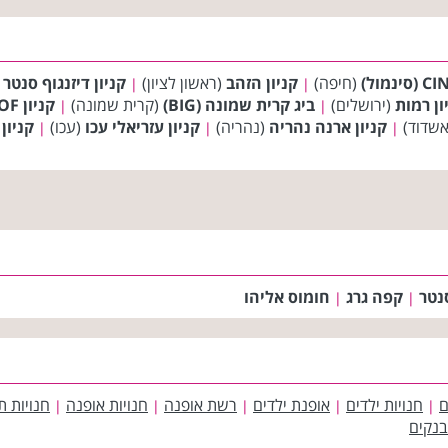
(חיפה)
קניון הזהב
(ראשון לציון)
קניון דיזנגוף סנטר
(
|
|
ון רמות
(ירושלים)
ביג קרית שמונה (BIG)
(קרית שמונה)
קניון BIG FASHION DANILOF טבריה
|
|
שדוד)
קניון ארנה נהריה
(נהריה)
קניון עזריאלי עכו
(עכו)
קניון
|
|
|
נטר
קפה גרג
חומוס אליהו
|
|
ם
חנויות ילדים
אופנת ילדים
רשת אופנה
חנויות אופנה
חנויות ת
|
|
|
|
|
בנקים