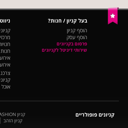
בעל קניון / חנות?
ניווט
הוסף קניון
קניוני
הוסף עסק
מרכזי
פרסום בקניונים
חנויות
שירותי דיגיטל לקניונים
חנות
אירועי
אירוע
צרכנו
קניונ
אוכל 
קניונים פופולריים
קניון BIG FASHION אשדוד
קניון הזהב