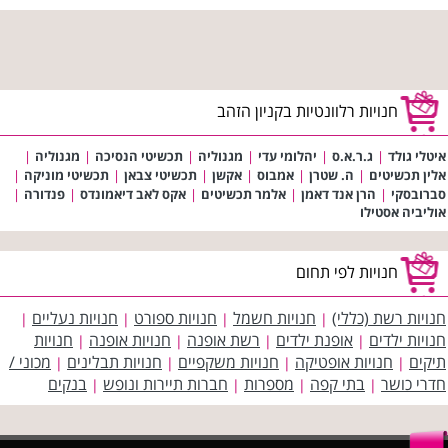
חנויות רלוונטיות בקניון הזהב
איטלי גולד
|
ג.ר.א.ס
|
יהלומי עדי
|
מגנוליה
|
תכשיטי הנסיכה
|
מגנוליה
|
אלין תכשיטים
|
ה. שטרן
|
אמבוס
|
אקשן
|
תכשיטי צבאן
|
תכשיטי מוניקה
|
סברובסקי
|
הרן אנד דאמן
|
אלמר תכשיטים
|
אקס לאב דיאמונדס
|
פנדורה
|
אוליביה אסטילו
חנויות לפי תחום
חנויות רשת (כללי)
חנויות חשמל
חנויות ספורט
חנויות נעליים
|
|
|
|
חנויות ילדים
אופנת ילדים
רשת אופנה
חנויות אופנה
חנויות
|
|
|
|
תיקים
חנויות אופטיקה
חנויות משקפיים
חנויות תבלינים
מכוני /
|
|
|
|
חדרי כושר
בתי קפה
מספרות
חברות תיירות ונופש
בנקים
|
|
|
|