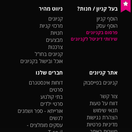
בעל קניון / חנות?
ניווט מהיר
הוסף קניון
קניונים
הוסף עסק
מרכזי קניות
פרסום בקניונים
חנויות
שירותי דיגיטל לקניונים
מבצעים
צרכנות
קניונים בחו"ל
אוכל ובישול בקניונים
אתר קניונים
חברים שלנו
קניונים בפייסבוק
דוחות אינסטגרם
סרטים
צור קשר
בתי קולנוע
דווח על טעות
סרטי ילדים
תנאי שימוש
אורייתא - ספר ושמנים
הצהרת נגישות
לנשים
מדיניות פרטיות
עסקים מומלצים -
משרות באתר
T.co.il