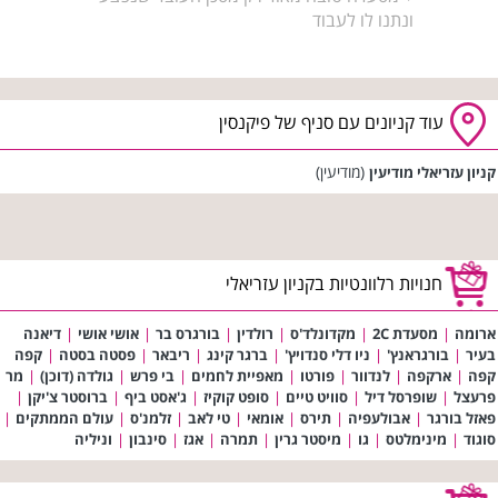
ונתנו לו לעבוד
עוד קניונים עם סניף של פיקנסין
(מודיעין)
קניון עזריאלי מודיעין
חנויות רלוונטיות בקניון עזריאלי
ארומה
|
מסעדת 2C
|
מקדונלד'ס
|
רולדין
|
בורגרס בר
|
אושי אושי
|
דיאנה
בעיר
|
בורגראנץ'
|
ניו דלי סנדויץ'
|
ברגר קינג
|
ריבאר
|
פסטה בסטה
|
קפה
קפה
|
ארקפה
|
לנדוור
|
פורטו
|
מאפיית לחמים
|
בי פרש
|
גולדה (דוכן)
|
מר
פרעצל
|
שופרסל דיל
|
סוויט טיים
|
סופט קוקיז
|
ג'אסט ביף
|
ברוסטר צ'יקן
|
פאזל בורגר
|
אבולעפיה
|
תירס
|
אומאי
|
טי לאב
|
זלמנ'ס
|
עולם הממתקים
|
סוגוד
|
מינימלטס
|
גו
|
מיסטר גרין
|
תמרה
|
אגז
|
סינבון
|
וניליה