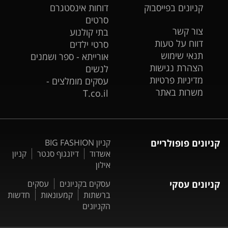
קניונים בפייסבוק
דוחות אינסטגרם
סרטים
צור קשר
בתי קולנוע
דווח על טעות
סרטי ילדים
תנאי שימוש
אורייתא - ספר ושמנים
הצהרת נגישות
לנשים
מדיניות פרטיות
עסקים מומלצים -
משרות באתר
T.co.il
קניונים פופולריים
קניון BIG FASHION
אשדוד
דיזנגוף סנטר
קניון
אילון
קניונים עסקי
עסקים בקניונים
עסקים
ברשתות
קמעונאות
חדשות
הקניונים