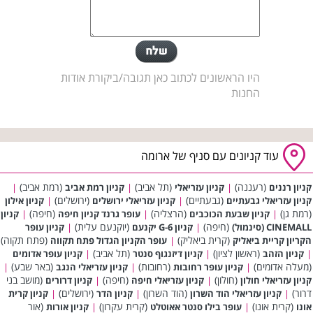
היו הראשונים לכתוב כאן תגובה/ביקורת אודות
החנות
עוד קניונים עם סניף של ארומה
(רעננה)
(תל אביב)
(רמת אביב)
קניון רננים
|
קניון עזריאלי
|
קניון רמת אביב
|
(גבעתיים)
(ירושלים)
קניון עזריאלי גבעתיים
|
קניון עזריאלי ירושלים
|
קניון אילון
(רמת גן)
(הרצליה)
(חיפה)
|
קניון שבעת הכוכבים
|
עופר גרנד קניון חיפה
|
קניון
(חיפה)
(יוקנעם עלית)
CINEMALL (סינמול)
|
קניון G-6 יקנעם
|
קניון עופר
(קרית ביאליק)
(פתח תקוה)
הקריון קריית ביאליק
|
עופר הקניון הגדול פתח תקווה
(ראשון לציון)
(תל אביב)
|
קניון הזהב
|
קניון דיזנגוף סנטר
|
קניון עופר אדומים
(מעלה אדומים)
(רחובות)
(באר שבע)
|
קניון עופר רחובות
|
קניון עזריאלי הנגב
|
(חולון)
(חיפה)
(מושב בני
קניון עזריאלי חולון
|
קניון עזריאלי חיפה
|
קניון דרורים
דרור)
(הוד השרון)
(ירושלים)
|
קניון עזריאלי הוד השרון
|
קניון הדר
|
קניון קרית
(קרית אונו)
(קרית עקרון)
(אור
אונו
|
עופר בילו סנטר אאוטלט
|
קניון אורות