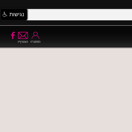
נגישות
התחבר/י
הצטרף/י