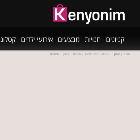
קניונים
חנויות
מבצעים
אירועי ילדים
קטלוגי
חנות
|
עסק
::
עיניים
- חפש
מבצע
|
הנחה
|
קופון
|
סניפים