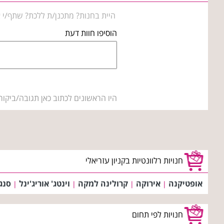
היית בחנות? מתכנן/ת ללכת? שתף/י א
הוסיפו חוות דעת
היו הראשונים לכתוב כאן תגובה/ביקור
חנויות רלוונטיות בקניון עזריאלי
אופטיקנה
אירוקה
קרולינה למקה
וינטג' אוריג'ינל
סנג
|
|
|
|
חנויות לפי תחום