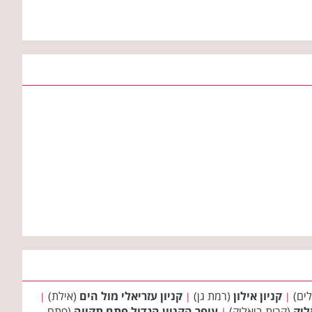
לים)
קניון אילון
(רמת גן)
קניון עזריאלי מול הים
(אילת)
|
|
|
ליק
(קרית ביאליק)
עופר הקניון הגדול פתח תקווה
(פתח
|