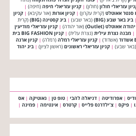
יון עזריאלי חולון
(חולון)
קניון עזריאלי חיפה
(חיפה)
|
|
ו סנטר אאוטלט
(קרית עקרון)
קניון אורות
(אור עקיבא)
קניון
|
|
ביג באר שבע (BIG)
(באר שבע)
ביג קסטינה (BIG)
(קרית
|
ודה אאוטלט (Outlet)
(אור יהודה)
קניון עזריאלי מודיעין
|
מבנה נצרת עילית
(נצרת עלית)
קניון BIG FASHION בית
|
|
(אשדוד)
קניון עזריאלי רמלה
(רמלה)
קניון ארנה
|
|
באר שבע)
קניון עזריאלי ראשונים
(ראשון לציון)
ביג יהוד
|
|
דיס
אפרודיטה
דניאלה להבי
טופ טן
נאוטיקה
אס
|
|
|
|
|
פיקס
צ'ילדרנס פלייס
קרטרס
אינטימה
פמינה
|
|
|
|
|
|