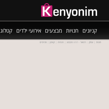
קניונים
חנויות
מבצעים
אירועי ילדים
קטלוגי
חנות
|
עסק
::
רנואר
- חפש
מבצע
|
הנחה
|
קופון
|
סניפים