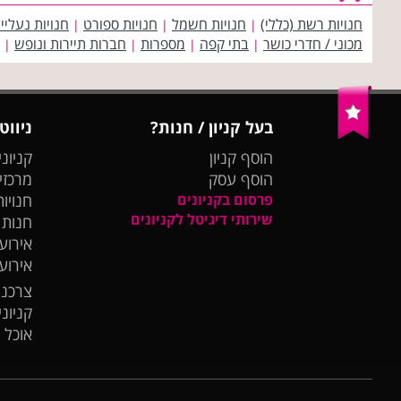
חנויות רשת (כללי)
חנויות חשמל
חנויות ספורט
חנויות נעליי
|
|
|
מכוני / חדרי כושר
בתי קפה
מספרות
חברות תיירות ונופש
|
|
|
|
בעל קניון / חנות?
ניווט
הוסף קניון
קניוני
הוסף עסק
מרכזי
פרסום בקניונים
חנויות
שירותי דיגיטל לקניונים
חנות
אירועי
אירוע
צרכנו
קניונ
אוכל 