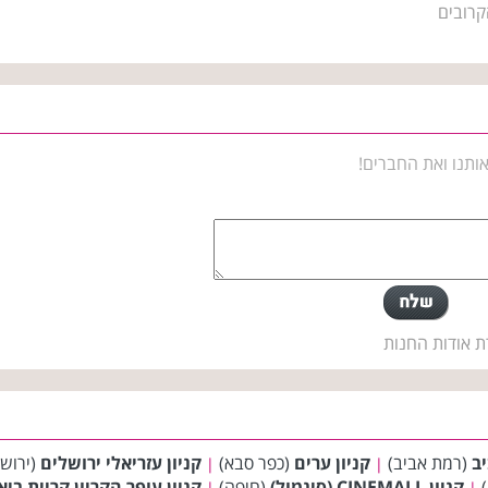
קרובים
ותנו ואת החברים!
ת אודות החנות
יב
(רמת אביב)
קניון ערים
(כפר סבא)
קניון עזריאלי ירושלים
(ירוש
|
|
)
קניון CINEMALL (סינמול)
(חיפה)
קניון עופר הקריון קריית ביא
|
|