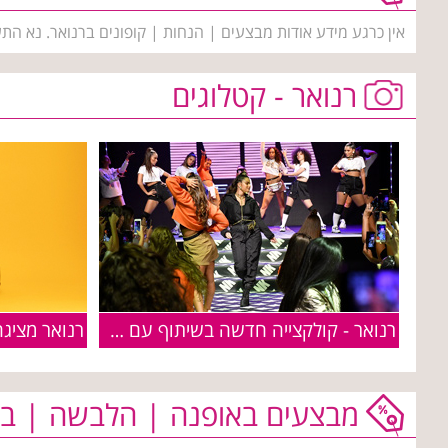
אין כרגע מידע אודות מבצעים | הנחות | קופונים ברנואר. נא הת
רנואר - קטלוגים
רנואר - קולקצייה חדשה בשיתוף עם הכוכבת נועה קירל
מבצעים באופנה | הלבשה | בי