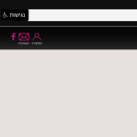
נגישות
התחבר/י
הצטרף/י