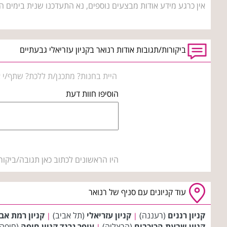
אין כרגע מידע אודות מבצעים נוספים, נא התעדכנו שנית בימים ה
ביקורות/תגובות אודות רנואר בקניון עזריאלי גבעתיים
היית בחנות? מתכנן/ת ללכת? שתף/י א
הוסיפו חוות דעת
היו הראשונים לכתוב כאן תגובה/ביקור
עוד קניונים עם סניף של רנואר
קניון רננים
(רעננה)
קניון עזריאלי
(תל אביב)
קניון רמת אב
|
|
קניון שבעת הכוכבים
(הרצליה)
עופר גרנד קניון חיפה
(חיפה
|