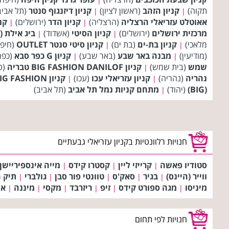
תקוה)
קניון הזהב
(ראשון לציון)
קניון דיזנגוף סנטר
(תל אביב
|
|
אאוטלט עזריאלי הרצליה
(הרצליה)
קניון הדר
(ירושלים)
קני
|
|
מרכזית ירושלים
(ירושלים)
קניון הסיטי
(אשדוד)
ביג אילת (BIG)
|
|
מלאכי)
קניון בת-ים
(בת ים)
קניון סיטי סנטר OUTLET
(חיפ
|
|
(מודיעין)
מבנה באר שבע
(באר שבע)
קניון G כפר סבא
(כפר
|
|
שמש
(בית שמש)
קניון BIG FASHION DANILOF טבריה
(ט
|
נהריה
(נהריה)
קניון עזריאלי עכו
(עכו)
קניון BIG FASHION ירכא
|
|
(BIG)
(יהוד)
מתחם קניות נמל תל אביב
(תל אביב)
|
חנויות רלוונטיות בקניון עזריאלי גבעתיים
סטודיו פאשה
קרייזי ליין
קסטרו קידס
מייה אינספיריישן
|
|
|
ווייר (היינס)
בגיר
סאק'ס
טוונטי פור סבן
גולברי
תיק 
|
|
|
|
|
מיניסו
מגה ספורט קידס
זיפ
ריזרבד
מקסי
מיננה
אמ
|
|
|
|
|
|
חנויות לפי תחום