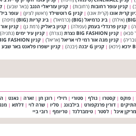
)
קניון עופר רחובות
(רחובות)
קניון עזריאלי הנגב
(באר שבע)
קנ
|
|
|
ון קרית אונו
(קרית אונו)
קניון G רוטשילד
(ראשון לציון)
עופר ביל
|
|
(אילת)
ביג כרמיאל (BIG)
(כרמיאל)
ביג קריות (BIG)
(חיפה)
|
|
|
ה)
קניון פרנדלי בעמק
(עפולה)
קניון ביאליק
(רמת גן)
קניון אור יה
|
|
|
 סבא)
קניון BIG FASHION נצרת
(נצרת)
קניון עיר ימים
(נתניה)
|
|
בריה)
קניון מגה אור רמי לוי אריאל
(אריאל)
קניון BIG FASHION אשדוד
|
|
(ירכא)
קניון G יבנה
(יבנה)
קניון ישפרו פלאנט באר שבע
(
|
|
פוקס
קסטרו
גולף
סטורי
רזילי
רונן חן
זארה
גאנט
הו
|
|
|
|
|
|
|
|
|
התיקים
דורין פרנקפורט
בילבונג
סליו
שרה לוי
דלתא
מנגו
|
|
|
|
|
|
ריקן איגל
לסטר
טימברלנד
טריומף
רובי ביי
|
|
|
|