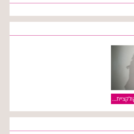
רנואר [Renuar] :: פריטים מקולקציית חורף 2011