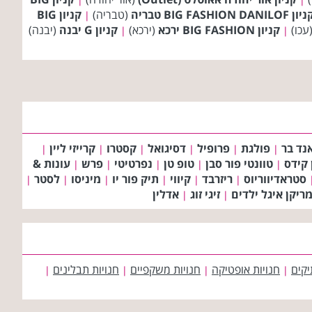
ון BIG FASHION DANILOF טבריה
(טבריה)
קניון BIG
|
עכו)
קניון BIG FASHION ירכא
(ירכא)
קניון G יבנה
(יבנה)
|
|
נד בר
פולגת
פרופיל
דסיגואל
קסטרו
קרייזי ליין
|
|
|
|
|
|
 קידס
טוונטי פור סבן
טופ טן
נפרטיטי
פרש
עונות &
|
|
|
|
|
סטראדיווריוס
ריזרבד
קיווי
תיק פור יו
מיניסו
לסטר
|
|
|
|
|
|
ריקן איגל ילדים
זיגי זוג
אדלין
|
|
יקים
חנויות אופטיקה
חנויות משקפיים
חנויות תבלינים
|
|
|
|