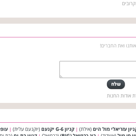
קרובים
ותנו ואת החברים!
ת אודות החנות
ניון עזריאלי מול הים
(אילת)
קניון G-6 יקנעם
(יוקנעם עלית)
עופר
|
|
ון סי מול
(אשדוד)
ביג כרמיאל (BIG)
(כרמיאל)
קניון בת-ים
(בת ים
|
|