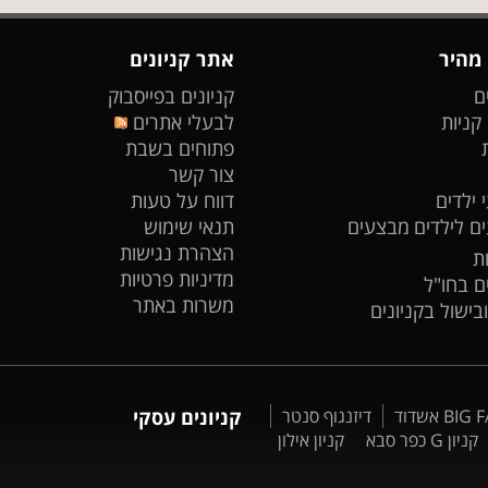
 מהיר
אתר קניונים
ם
קניונים בפייסבוק
 קניות
לבעלי אתרים
פתוחים בשבת
צור קשר
 ילדים
דווח על טעות
ים לילדים
מבצעים
תנאי שימוש
הצהרת נגישות
ת
מדיניות פרטיות
ים בחו"ל
משרות באתר
ובישול בקניונים
דיזנגוף סנטר
קניונים עסקי
קניון G כפר סבא
קניון אילון