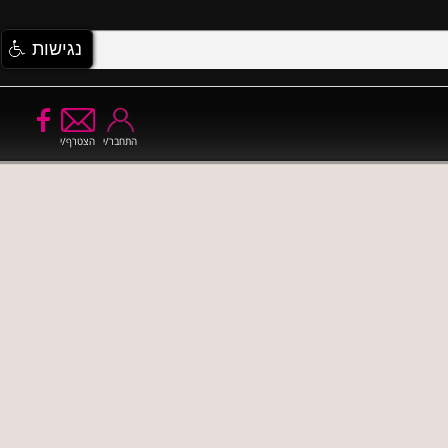
נגישות
התחבר/י
הצטרף/י