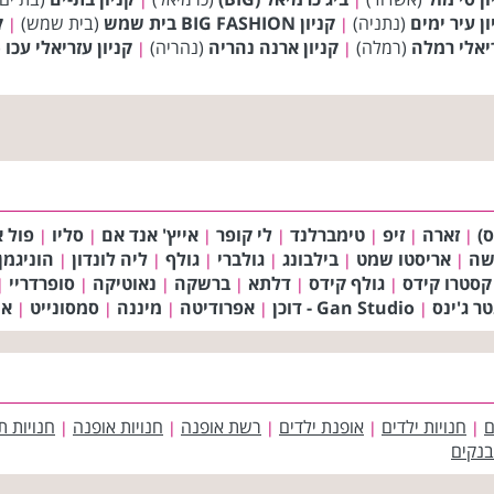
ון עיר ימים
(נתניה)
קניון BIG FASHION בית שמש
(בית שמש)
קני
|
|
ריאלי רמלה
(רמלה)
קניון ארנה נהריה
(נהריה)
קניון עזריאלי עכו
(
|
|
ס)
זארה
זיפ
טימברלנד
לי קופר
אייץ' אנד אם
סליו
פול א
|
|
|
|
|
|
|
שה
אריסטו שמט
בילבונג
גולברי
גולף
ליה לונדון
הוניגמן
|
|
|
|
|
|
קסטרו קידס
גולף קידס
דלתא
ברשקה
נאוטיקה
סופרדריי
|
|
|
|
|
|
טר ג'ינס
Gan Studio - דוכן
אפרודיטה
מיננה
סמסונייט
אמ
|
|
|
|
|
ם
חנויות ילדים
אופנת ילדים
רשת אופנה
חנויות אופנה
חנויות ת
|
|
|
|
|
בנקים