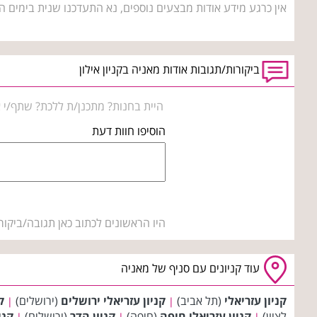
אין כרגע מידע אודות מבצעים נוספים, נא התעדכנו שנית בימים ה
ביקורות/תגובות אודות מאניה בקניון אילון
היית בחנות? מתכנן/ת ללכת? שתף/י א
הוסיפו חוות דעת
היו הראשונים לכתוב כאן תגובה/ביקור
עוד קניונים עם סניף של מאניה
קניון עזריאלי
(תל אביב)
קניון עזריאלי ירושלים
(ירושלים)
ק
|
|
לציון)
קניון עזריאלי חיפה
(חיפה)
קניון הדר
(ירושלים)
קני
|
|
|