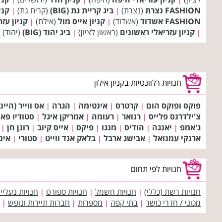
FASHION נצרת
(נצרת)
ביג קריית גת (BIG)
(קרית גת)
קני
|
|
FASHION אשדוד
(אשדוד)
קניון אייס מול
(אילת)
קניון עז
|
|
קניון עזריאלי ראשונים
(ראשון לציון)
ביג יהוד (BIG)
(יהוד)
|
|
חנויות רלוונטיות בקניון אילון
פוקס ופוקס הום
קרטרס
אינטימה
הגרה
אס ווייר (היינ
|
|
|
|
צ'ילדרנס פלייס
רנואר
רעומה
אמריקן איגל
סטודיו פא
|
|
|
|
ג'אמפ
יאנגה
הודיס
מנגו
פיקס
אייס קיוב
רונן חן
|
|
|
|
|
|
|
ארנקי עמנואל
אבישג ארבל
בלאק אנד ווייט
סטורי
אינ
|
|
|
|
חנויות לפי תחום
חנויות רשת (כללי)
חנויות חשמל
חנויות ספורט
חנויות נעליי
|
|
|
מכוני / חדרי כושר
בתי קפה
מספרות
חברות תיירות ונופש
|
|
|
|