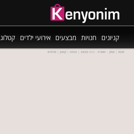
קניונים
חנויות
מבצעים
אירועי ילדים
קטלוגי
חנות
|
עסק
::
מאניה
- חפש
מבצע
|
הנחה
|
קופון
|
סניפים