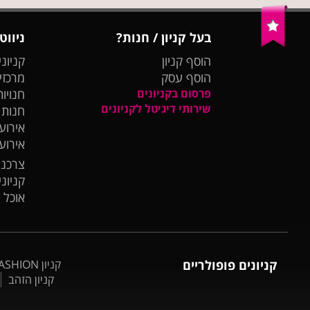
בעל קניון / חנות?
ניווט
הוסף קניון
קניוני
הוסף עסק
מרכזי
פרסום בקניונים
חנויות
שירותי דיגיטל לקניונים
חנות
אירועי
אירוע
צרכנו
קניונ
אוכל 
קניונים פופולריים
קניון BIG FASHION אשדוד
קניון הזהב