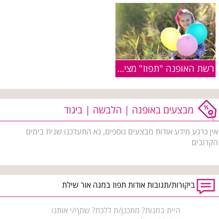
רשת האופנה "תפוז" מציגה קולקציה משפחתית
מבצעים באופנה | הלבשה | ביגוד
אין כרגע מידע אודות מבצעים נוספים, נא התעדכנו שנית בימים
הקרובים
ביקורות/תגובות אודות תפוז במגה אור שילת
היית בחנות? מתכנן/ת ללכת? שתף/י אותנו