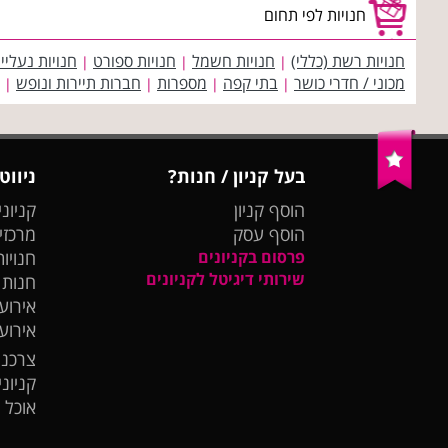
חנויות לפי תחום
חנויות רשת (כללי)
חנויות חשמל
חנויות ספורט
חנויות נעליי
|
|
|
מכוני / חדרי כושר
בתי קפה
מספרות
חברות תיירות ונופש
|
|
|
|
בעל קניון / חנות?
ניווט
הוסף קניון
קניוני
הוסף עסק
מרכזי
פרסום בקניונים
חנויות
שירותי דיגיטל לקניונים
חנות
אירועי
אירוע
צרכנו
קניונ
אוכל 