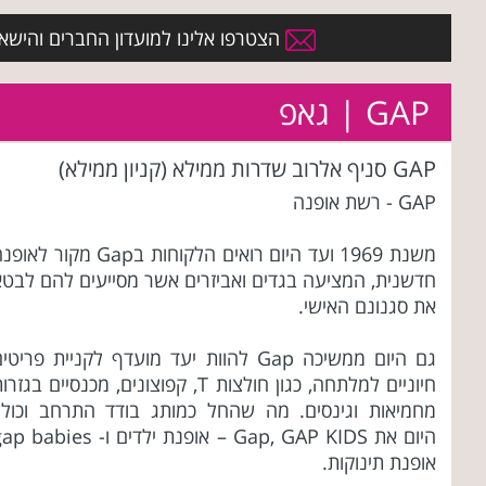
הצטרפו אלינו למועדון החברים והישארו 
GAP | גאפ
GAP סניף אלרוב שדרות ממילא (קניון ממילא)
GAP - רשת אופנה
משנת 1969 ועד היום רואים הלקוחות בGap מקור לא
חדשנית, המציעה בגדים ואביזרים אשר מסייעים להם לבטא
את סגנונם האישי.
גם היום ממשיכה Gap להוות יעד מועדף לקניית פריטי
חיוניים למלתחה, כגון חולצות T, קפוצונים, מכנסיים בגזר
מחמיאות וגינסים. מה שהחל כמותג בודד התרחב וכולל
היום את Gap, GAP KIDS – אופנת ילדים ו- babies
אופנת תינוקות.