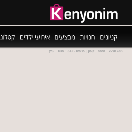
קניונים
חנויות
מבצעים
אירועי ילדים
קטלוגי
- חפש
מבצע
|
הנחה
|
קופון
|
סניפים
GAP
::
חנות
|
עסק