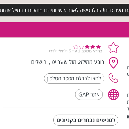
מעודכנים! קבלו גישה לאזור אישי ותיהנו מתזכורות במייל אודות א
רובע ממילא, מול שער יפו, ירושלים
ופנה
אתר GAP
ם
ות
gap 
לסניפים נבחרים בקניונים