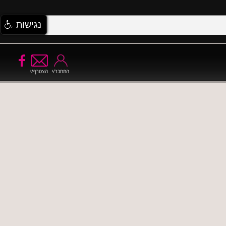
נגישות
התחבר/י
הצטרף/י