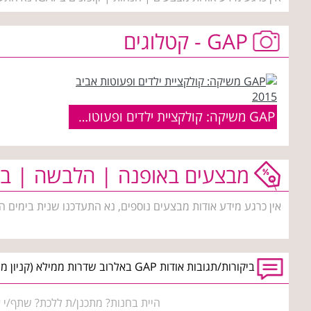
GAP - קטלוגים
GAP משיקה: קולקציית ילדים ופעוטות אביב 2015
מבצעים באופנה | הלבשה | בי
אין כרגע מידע אודות מבצעים נוספים, נא התעדכנו שנית בימים ה
ביקורות/תגובות אודות GAP באלרוב שדרות ממילא (קניון ממילא)
היית בחנות? מתכנן/ת ללכת? שתף/י א