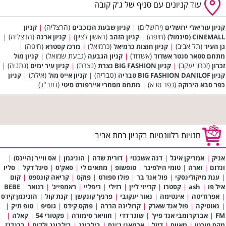
עוד קניונים עם סניף של ג'ק קובה
(ירושלים)
(הרצליה)
קניון עזריאלי ירושלים
|
קניון שבעת הכוכבים
|
קניון
(חיפה)
(ראשון לציון)
(הרצליה)
CINEMALL (סינמול)
|
קניון הזהב
|
קניון ארנה
|
(תל אביב)
(כרמיאל)
(חיפה)
גן העיר
|
קניון חוצות כרמיאל
|
מרכז קסטרא
|
(אשדוד)
(גבעת שמואל)
מתחם סטאר סנטר אשדוד
|
קניון הגבעה
|
קניון מול
(זכרון יעקב)
(נצרת)
(נתניה)
זכרון
|
קניון BIG FASHION נצרת
|
קניון עיר ימים
|
(טבריה)
(אילת)
קניון BIG FASHION DANILOF טבריה
|
קניון אייס מול
|
קניון
(כפר סבא)
(נתב"ג)
כפר סבא הירוקה
|
מתחם מסחרי איירפורט סיטי
חנויות רלוונטיות בקניון רמת אביב
אניק
|
אמריקן איגל
|
דנה אשכנזי
|
דורית שדה
|
הוניגמן
|
אס ווייר (היינס)
|
ונדום
|
זארה
|
טומי הילפיגר
|
טופשופ
|
מתאים לי
|
סאק'ס
|
סיגל דקל
|
סליו
|
ענת מיקולינסקי
|
פול אנד בר
|
פולו ספורט
|
פוקס
|
קריאה קונספט
|
קום
איל פו
|
ash
|
קסטרו
|
קרייזי ליין
|
רזילי
|
ריפליי
|
ראמפייג'
|
רנואר
|
BEBE
|
אפרודיטה
|
אינטימה
|
נאור יעקובי
|
פרנץ' קונקשן
|
קנת קול
|
הוניגמן קידס
|
נאוטיקה
|
פול אנד שארק
|
קרולינה הררה
|
פוקס קידס
|
גוסיפ
|
טופ תיק
|
FM
|
אברקרומבי אנד פיץ'
|
שוגר דדי
|
חוויאר סימורה
|
פקטורי 54
|
קאלה
|
מקס מורטי
|
מאיוס
|
דיזל
|
ארמאני ג'ינס
|
בילבונג
|
בילבונג ילדים
|
ברנדי'ז