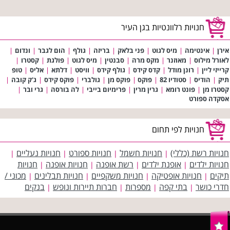
חנויות רלוונטיות בגן העיר
אירן
|
אינטימה
|
מיס לגוט
|
פני בלאק
|
בריזה
|
גולף
|
הום לגבר
|
ונדום
|
לאורל מילוס
|
מאוזנר
|
מקס מרה
|
סבנטין
|
מיס לגוט
|
פולגת
|
קסטרו
|
קרייזי ליין
|
רונן מודל
|
קדס קידס
|
גולף קידס
|
וויסט
|
דלתא
|
אליס
|
טופ
תיק
|
הודיס
|
סטודיו 82
|
פוקס
|
פוקס מן
|
גולברי
|
פוקס קידס
|
ג'ק קובה
|
קסטרו מן
|
פונט רומא
|
גרין מרין
|
פרימיום בייבי
|
לה בורסה
|
גרי ובר
|
אסקדה ספורט
חנויות לפי תחום
חנויות רשת (כללי)
חנויות חשמל
חנויות ספורט
חנויות נעליים
|
|
|
|
חנויות ילדים
אופנת ילדים
רשת אופנה
חנויות אופנה
חנויות
|
|
|
|
תיקים
חנויות אופטיקה
חנויות משקפיים
חנויות תבלינים
מכוני /
|
|
|
|
חדרי כושר
בתי קפה
מספרות
חברות תיירות ונופש
בנקים
|
|
|
|