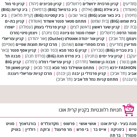
(מודיעין)
(ירושלים)
(יהוד)
|
קניון מרכזית ירושלים
|
קניון סביונים
|
קניון סי מול
(אשדוד)
(אילת)
(כרמיאל)
|
ביג אילת (BIG)
|
ביג כרמיאל (BIG)
|
ביג קריות (BIG)
(חיפה)
(באר שבע)
(קרית מלאכי)
|
ביג באר שבע (BIG)
|
ביג קסטינה (BIG)
|
ביג
(בית שמש)
(אשדוד)
בית שמש (BIG)
|
מתחם סטאר סנטר אשדוד
|
קניון בת-ים
(בת ים)
(ראשון לציון)
(עפולה)
|
קניון שער ראשון
|
קניון פרנדלי בעמק
|
ישפרו
(ירושלים)
(נס ציונה)
סנטר הדסה
|
ישפרו סנטר נס ציונה
|
ויצמן סיטי (מרכז
(תל אביב)
(אור יהודה)
ויצמן)
|
קניון אור יהודה אאוטלט (Outlet)
|
קניון עזריאלי
(מודיעין)
(שוהם)
(שפיים)
מודיעין
|
מרכז מסחרי שהם
|
מרכז קניות חוצות שפיים
(טבריה)
(כפר סבא)
(באר
|
ביג טבריה (BIG)
|
קניון G כפר סבא
|
קניון אסף סנטר
יעקב)
(נתניה)
(פרדס חנה)
|
קניון עיר ימים
|
ביג פרדס חנה (BIG)
|
מבנה תל
(נשר)
(חדרה)
(רמלה)
חנן
|
מבנה גן שמואל
|
קניון עזריאלי רמלה
|
קניון BIG
(ירכא)
(כפר סבא)
FASHION ירכא
|
מתחם אושילנד כפר סבא
|
קניון פאשן תל
(תל אביב)
(גן יבנה)
אביב
|
קניון פרנדלי גן יבנה
|
מרכז קניות עזריאלי רעננה
(רעננה)
(תל אביב)
|
מתחם קניות נמל תל אביב
חנויות רלוונטיות בקניון קרית אונו
מגה בעיר - קרית אונו
|
אושי אושי
|
פרשופ
|
מקדונלד'ס
|
בורגראנץ'
|
סוויט
טיים
|
ג'פניקה
|
אייס בר
|
בי פרש
|
מר פרעצל
|
צ'וקה
|
רולדין
|
בוטיק
סנטרל
|
בר תה