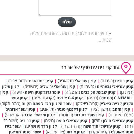
+
השירותים מלוכלכים מאד. האחראית אליה
פנית ...
עוד קניונים עם סניף של ארומה
(רעננה)
(תל אביב)
(רמת אביב)
קניון רננים
|
קניון עזריאלי
|
קניון רמת אביב
|
(גבעתיים)
(ירושלים)
קניון עזריאלי גבעתיים
|
קניון עזריאלי ירושלים
|
קניון אילון
(רמת גן)
(הרצליה)
(חיפה)
|
קניון שבעת הכוכבים
|
עופר גרנד קניון חיפה
|
קניון
(חיפה)
(יוקנעם עלית)
CINEMALL (סינמול)
|
קניון G-6 יקנעם
|
קניון עופר
(קרית ביאליק)
(פתח תקוה)
הקריון קריית ביאליק
|
עופר הקניון הגדול פתח תקווה
(ראשון לציון)
(תל אביב)
|
קניון הזהב
|
קניון דיזנגוף סנטר
|
קניון עופר אדומים
(מעלה אדומים)
(רחובות)
(באר שבע)
|
קניון עופר רחובות
|
קניון עזריאלי הנגב
|
(חולון)
(חיפה)
(מושב בני
קניון עזריאלי חולון
|
קניון עזריאלי חיפה
|
קניון דרורים
דרור)
(הוד השרון)
(ירושלים)
|
קניון עזריאלי הוד השרון
|
קניון הדר
|
עופר בילו
(קרית עקרון)
(אור עקיבא)
סנטר אאוטלט
|
קניון אורות
|
ישפרו סנטר מודיעין