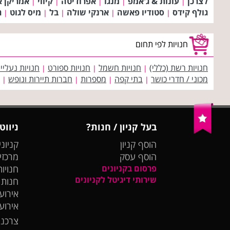
לצרכן
עונות & ג'אמפ
מנגו
אפרודיטה
קיווי
אמריקן א
|
|
|
|
|
גולף קידס
סטודיו פאשה
ארנקי שולה
בל
מיס לגוט
ר
|
|
|
|
|
חנויות לפי תחום
חנויות רשת (כללי)
חנויות חשמל
חנויות ספורט
חנויות נעליי
|
|
|
מכוני / חדרי כושר
בתי קפה
מספרות
חברות תיירות ונופש
|
|
|
|
בעל קניון / חנות?
ניווט
הוסף קניון
קניוני
הוסף עסק
מרכזי
פרסום בקניונים
חנויות
שירותי דיגיטל לקניונים
חנות
אירועי
אירוע
צרכנו