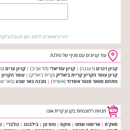
היו הראשונים לכתוב כאן תגובה/ביקור
עוד קניונים עם סניף של פולגת
קניון רננים
(רעננה)
קניון עזריאלי
(תל אביב)
קניון ערים
(כפ
|
|
קניון עופר הקריון קריית ביאליק
(קרית ביאליק)
עופר הקניון 
|
מתחם סטאר סנטר אשדוד
(אשדוד)
מבנה באר שבע
(באר שב
|
חנויות רלוונטיות בקניון קרית אונו
סאק'ס
אריסטו שמט
פוקס
טופ טן
בילבונג
גולברי
ט
|
|
|
|
|
|