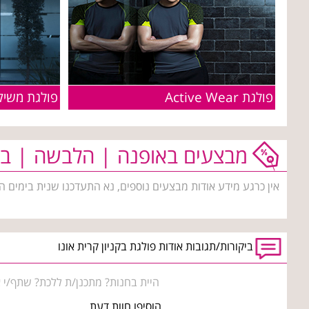
פולגת Active Wear
מבצעים באופנה | הלבשה | בי
אין כרגע מידע אודות מבצעים נוספים, נא התעדכנו שנית בימים ה
ביקורות/תגובות אודות פולגת בקניון קרית אונו
היית בחנות? מתכנן/ת ללכת? שתף/י א
הוסיפו חוות דעת