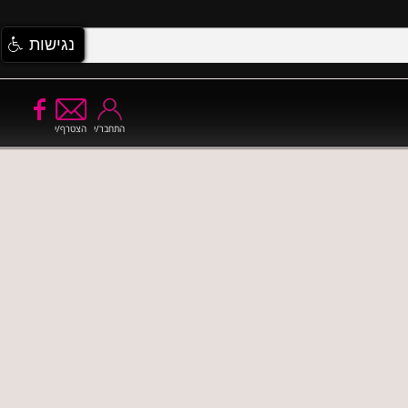
נגישות
התחבר/י
הצטרף/י