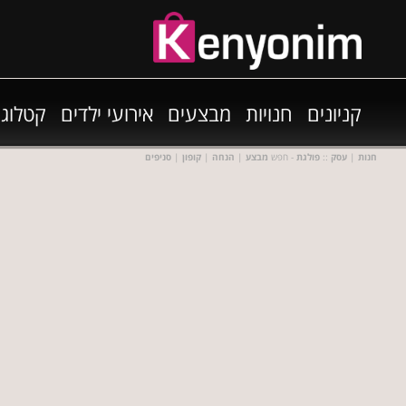
קניונים
חנויות
מבצעים
אירועי ילדים
קטלוגי
חנות
|
עסק
::
פולגת
- חפש
מבצע
|
הנחה
|
קופון
|
סניפים