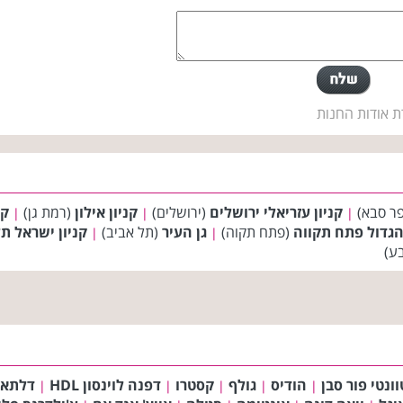
ת אודות החנות
ר סבא)
קניון עזריאלי ירושלים
(ירושלים)
קניון אילון
(רמת גן)
קנ
|
|
|
הגדול פתח תקווה
(פתח תקוה)
גן העיר
(תל אביב)
קניון ישראל ת
|
|
ע)
וונטי פור סבן
הודיס
גולף
קסטרו
דפנה לוינסון HDL
דלתא
|
|
|
|
|