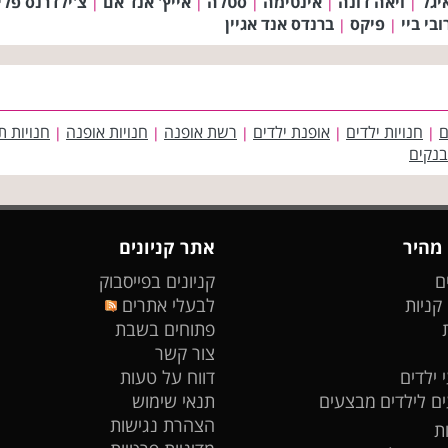
יגל
ויאה דונה
אינטימה
סטלה
אייץ' אנד אם
צ'ילדרנס פלי
|
|
|
|
|
ובי ביי
פיקס
ברנדס אנד אגיין
|
|
ם
חנויות ילדים
אופנת ילדים
רשת אופנה
חנויות אופנה
חנויות ת
|
|
|
|
|
בנקים
 מהיר
אתר קניונים
ם
קניונים בפייסבוק
 קניות
לבעלי אתרים
פתוחים בשבת
צור קשר
 ילדים
דווח על טעות
ים לילדים
מבצעים
תנאי שימוש
הצהרת נגישות
ת