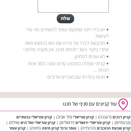
+
יש בידי זיכוי שתוקפו עומד להסתיים מה עלי
לעשות.
+
מבקשת לברר על פריט אם הוא בנמצא וזאת
אחרי ביקור בשני חנויות מנגו. אין מענה טלפוני
+
לא עונים לטלפון.
+
קניתי שמלה במבצע טרום עונה ב30 אחוז
הנחה ...
+
חנות נהדרת עם מוכרים אדיבים
עוד קניונים עם סניף של מנגו
(רעננה)
(תל אביב)
קניון רננים
|
קניון עזריאלי
|
קניון עזריאלי גבעתיים
(גבעתיים)
(ירושלים)
(אילת)
|
קניון עזריאלי ירושלים
|
קניון עזריאלי מול הים
|
(הרצליה)
(חיפה)
קניון שבעת הכוכבים
|
עופר גרנד קניון חיפה
|
קניון עופר