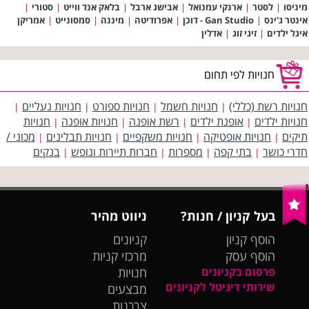
מיניסו
|
לסטר
|
ארנקי עמנואל
|
אבישג ארבל
|
בלאק אנד ווייט
|
סטורי
|
אינטר ג'ינס
|
Gan Studio - דוכן
|
אפרודיטה
|
מיננה
|
סמסונייט
|
אמריקן
איגל ילדים
|
זיגי זוג
|
אדלין
חנויות לפי תחום
חנויות רשת (כללי)
חנויות חשמל
חנויות ספורט
חנויות נעליים
|
|
|
|
חנויות ילדים
אופנת ילדים
רשת אופנה
חנויות אופנה
חנויות
|
|
|
|
תיקים
חנויות אופטיקה
חנויות משקפיים
חנויות תבלינים
מכוני /
|
|
|
|
חדרי כושר
בתי קפה
מספרות
חברות תיירות ונופש
בנקים
|
|
|
|
בעל קניון / חנות?
ניווט מהיר
הוסף קניון
קניונים
הוסף עסק
מרכזי קניות
פרסום בקניונים
חנויות
שירותי דיגיטל לקניונים
מבצעים
צרכנות