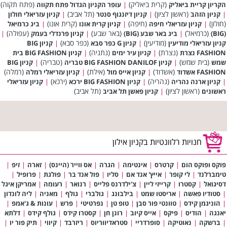
(קרית ביאליק)
(פתח תקוה)
הקריון קריית ביאליק
|
עופר הקניון הגדול פתח תקווה
(ראשון לציון)
(תל אביב)
|
קניון הזהב
|
קניון דיזנגוף סנטר
|
קניון עזריאלי חולון
(חולון)
(חיפה)
(קרית אונו)
|
קניון עזריאלי חיפה
|
קניון קרית אונו
|
ביג כרמיאל
(כרמיאל)
(באר שבע)
(עפולה)
(BIG)
|
ביג באר שבע (BIG)
|
קניון פרנדלי בעמק
|
(מודיעין)
(כפר סבא)
קניון עזריאלי מודיעין
|
קניון G כפר סבא
|
קניון BIG
(נצרת)
(נתניה)
FASHION נצרת
|
קניון עיר ימים
|
קניון BIG FASHION בית
(בית שמש)
(טבריה)
שמש
|
קניון BIG FASHION DANILOF טבריה
|
קניון BIG
(אשדוד)
(אילת)
(רמלה)
FASHION אשדוד
|
קניון אייס מול
|
קניון עזריאלי רמלה
(נהריה)
(ירכא)
|
קניון ארנה נהריה
|
קניון BIG FASHION ירכא
|
קניון עזריאלי
(ראשון לציון)
(תל אביב)
ראשונים
|
קניון פאשן תל אביב
חנויות רלוונטיות בקניון אילון
פוקס ופוקס הום
|
קרטרס
|
אינטימה
|
הגרה
|
אס ווייר (היינס)
|
זארה
|
זיפ
|
טימברלנד
|
לי קופר
|
אייץ' אנד אם
|
סליו
|
פול אנד בר
|
פולגת
|
פרופיל
|
דסיגואל
|
קסטרו
|
קרייזי ליין
|
צ'ילדרנס פלייס
|
רנואר
|
רעומה
|
אמריקן איגל
|
סטודיו פאשה
|
אריסטו שמט
|
בילבונג
|
גולברי
|
גולף
|
מאניה
|
ליה לונדון
|
הוניגמן קידס
|
טוונטי פור סבן
|
טופ טן
|
נפרטיטי
|
פרש
|
עונות & ג'אמפ
|
יאנגה
|
הודיס
|
פיקס
|
אייס קיוב
|
רונן חן
|
קסטרו קידס
|
גולף קידס
|
דלתא
|
ברשקה
|
נאוטיקה
|
סופרדריי
|
סטראדיווריוס
|
ריזרבד
|
קיווי
|
תיק פור יו
|