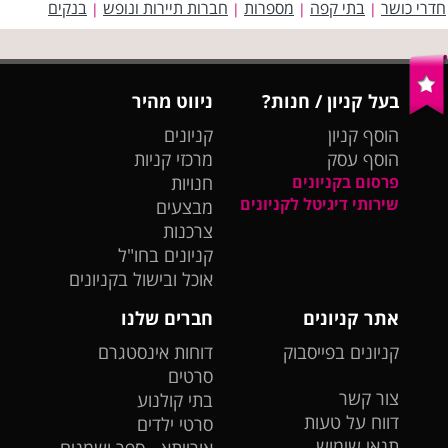
חדרי כושר
בתי קפה
מספרות
חברות תיירות ונופש
בנקים
|
|
|
|
בעל קניון / חנות?
ניווט מהיר
הוסף קניון
קניונים
הוסף עסק
מרכזי קניות
פרסום בקניונים
חנויות
שירותי דיגיטל לקניונים
מבצעים
צרכנות
קניונים בחו"ל
אוכל ובישול בקניונים
אתר קניונים
חברים שלנו
קניונים בפייסבוק
דוחות אינסטגרם
סרטים
צור קשר
בתי קולנוע
דווח על טעות
סרטי ילדים
תנאי שימוש
אורייתא - ספר ושמנים