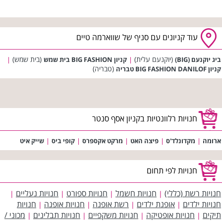
עוד קניונים עם סניף של שווארמה טיים
(יוקנעם עלית)
(בית שמש)
ביג יוקנעם (BIG)
|
קניון BIG FASHION בית שמש
|
(טבריה)
קניון BIG FASHION DANILOF טבריה
חנויות רלוונטיות בקניון אסף סנטר
ארומה
|
מקדונלד'ס
|
פיצה האט
|
מרקט אקספרס
|
קופי ביס
|
שייק איט
חנויות לפי תחום
חנויות רשת (כללי)
חנויות חשמל
חנויות ספורט
חנויות נעליים
|
|
|
|
חנויות ילדים
אופנת ילדים
רשת אופנה
חנויות אופנה
חנויות
|
|
|
|
תיקים
חנויות אופטיקה
חנויות משקפיים
חנויות תבלינים
מכוני /
|
|
|
|