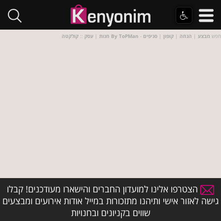
- חפש
מבצע
|
הנחה
|
קופון
|
סניפים
קולקטה By ToPMan
חנות
|
עסק
::
הצטרפו אלינו למועדון החברים והישארו מעודכנים! קבלו
גישה לאזור אישי ותיהנו מתזכורות במייל אודות אירועים ומבצעים
שווים בקניונים ובחנויות