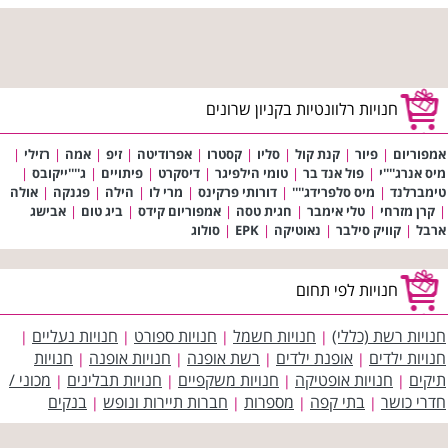
חנויות רלוונטיות בקניון שרונים
אמפוריום
|
פיור
|
קנת קול
|
סליו
|
קסטרו
|
אפרודיטה
|
זיפ
|
אמה
|
רזילי
|
מיס אנרג''''י
|
פול אנד בר
|
טומי הילפיגר
|
דיסקרט
|
פיתויים
|
ג''''ייקובס
|
טימברלנד
|
מיס סלפרידג''''
|
דורותי פרקינס
|
מרי לו
|
הילה
|
פגנקה
|
אולה
|
קרן מזרחי
|
טלי אימבר
|
חגית טסה
|
אמפוריום קידס
|
ביג טום
|
אבישג
ארבל
|
קוויק סילבר
|
נאוטיקה
|
EPK
|
סולוג
חנויות לפי תחום
חנויות רשת (כללי)
חנויות חשמל
חנויות ספורט
חנויות נעליים
|
|
|
|
חנויות ילדים
אופנת ילדים
רשת אופנה
חנויות אופנה
חנויות
|
|
|
|
תיקים
חנויות אופטיקה
חנויות משקפיים
חנויות תבלינים
מכוני /
|
|
|
|
חדרי כושר
בתי קפה
מספרות
חברות תיירות ונופש
בנקים
|
|
|
|