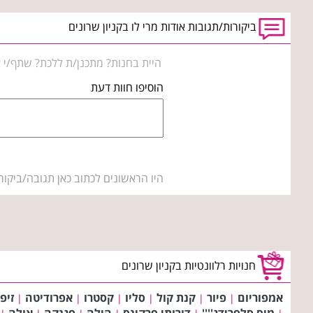
ביקורות/תגובות אודות מרי לו בקניון שרונים
היית בחנות? מתכנן/ת ללכת? שתף/י א
הוסיפו חוות דעת
היו הראשונים לכתוב כאן תגובה/ביקור
חנויות רלוונטיות בקניון שרונים
אמפוריום
פיור
קנת קול
סליו
קסטרו
אפרודיטה
זיפ
|
|
|
|
|
|
מיס סלפרידג''''
דורותי פרקינס
הילה
פגנקה
אולה