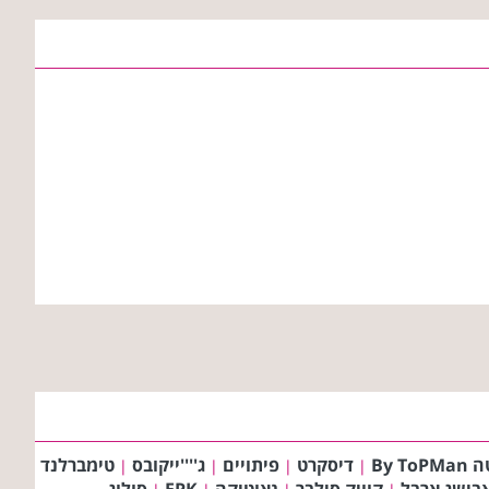
By To
דיסקרט
פיתויים
ג''''ייקובס
טימברלנד
|
|
|
|
בישג ארבל
קוויק סילבר
נאוטיקה
EPK
סולוג