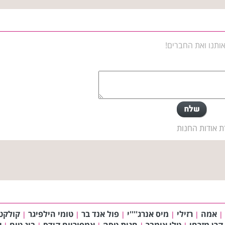
ותנו ואת החברים!
ת אודות החנות
אמה
רזילי
מיס אנרג''''י
פול אנד בר
טומי הילפיגר
קולקטה PMan
|
|
|
|
|
|
קרן מזרחי
טלי אימבר
חגית טסה
אמפוריום קידס
ביג טום
א