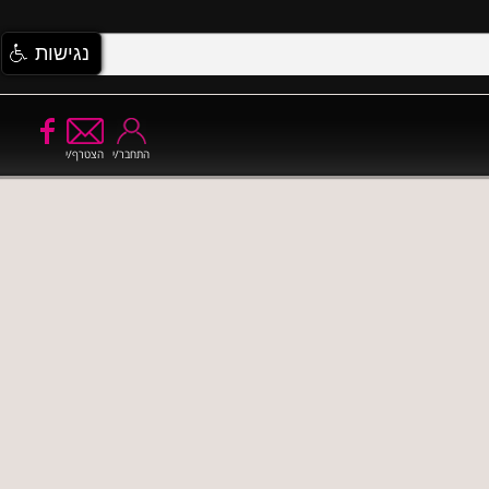
נגישות
התחבר/י
הצטרף/י