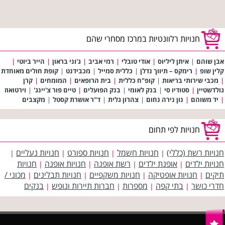
חנויות רלוונטיות במרכז מסחרי שהם
אבן שוהם
|
איתן ליליוס
|
אודי טובלי
|
רמי אביב
|
ג'וני בראון
|
הייר ביוטי
|
קלין שופ
|
רימקס – תיווך נדלן
|
כללית סמייל
|
מכבידנט
|
קופת חולים מאוחדת
|
מכבי שירותי בריאות
|
קופ"ח כללית
|
בית הרופאים
|
המומחים
|
קרן
גולדשטיין
|
סטודיו סי
|
בנק לאומי
|
בנק הפועלים
|
טיים פור צ'יינג'
|
וירטואוז
|
יד משוהם
|
נון נירה נחום
|
צהרון גלית
|
ד"ר אושרת קסטל
|
מקצבים
חנויות לפי תחום
חנויות רשת (כללי)
חנויות חשמל
חנויות ספורט
חנויות נעליים
|
|
|
|
חנויות ילדים
אופנת ילדים
רשת אופנה
חנויות אופנה
חנויות
|
|
|
|
תיקים
חנויות אופטיקה
חנויות משקפיים
חנויות תבלינים
מכוני /
|
|
|
|
חדרי כושר
בתי קפה
מספרות
חברות תיירות ונופש
בנקים
|
|
|
|