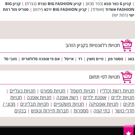
(כפר סבא)
(נצרת)
|
קניון G כפר סבא
|
קניון BIG FASHION נצרת
|
קניון BIG
(אשדוד)
(ירכא)
FASHION אשדוד
|
קניון BIG FASHION ירכא
|
סטריט מול רמת
(רמת ישי)
ישי
חנויות רלוונטיות בקניון הזהב
באג
|
מסטר פון
|
טיים משין
|
רד
|
אייסל
|
אם פי אופנה סלולארית
|
מובי סל
חנויות לפי תחום
חנויות רשת (כללי)
חנויות חשמל
חנויות ספורט
חנויות נעליים
|
|
|
|
חנויות ילדים
אופנת ילדים
רשת אופנה
חנויות אופנה
חנויות
|
|
|
|
תיקים
חנויות אופטיקה
חנויות משקפיים
חנויות תבלינים
מכוני /
|
|
|
|
חדרי כושר
בתי קפה
מספרות
חברות תיירות ונופש
בנקים
|
|
|
|