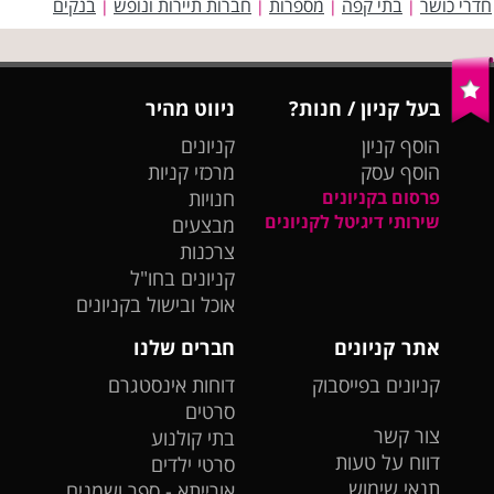
חדרי כושר
בתי קפה
מספרות
חברות תיירות ונופש
בנקים
|
|
|
|
בעל קניון / חנות?
ניווט מהיר
הוסף קניון
קניונים
הוסף עסק
מרכזי קניות
פרסום בקניונים
חנויות
שירותי דיגיטל לקניונים
מבצעים
צרכנות
קניונים בחו"ל
אוכל ובישול בקניונים
אתר קניונים
חברים שלנו
קניונים בפייסבוק
דוחות אינסטגרם
סרטים
צור קשר
בתי קולנוע
דווח על טעות
סרטי ילדים
תנאי שימוש
אורייתא - ספר ושמנים