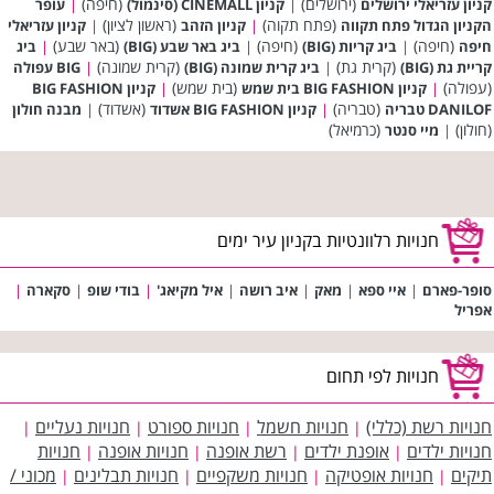
(ירושלים)
(חיפה)
קניון עזריאלי ירושלים
|
קניון CINEMALL (סינמול)
|
עופר
(פתח תקוה)
(ראשון לציון)
הקניון הגדול פתח תקווה
|
קניון הזהב
|
קניון עזריאלי
(חיפה)
(חיפה)
(באר שבע)
חיפה
|
ביג קריות (BIG)
|
ביג באר שבע (BIG)
|
ביג
(קרית גת)
(קרית שמונה)
קריית גת (BIG)
|
ביג קרית שמונה (BIG)
|
BIG עפולה
(עפולה)
(בית שמש)
|
קניון BIG FASHION בית שמש
|
קניון BIG FASHION
(טבריה)
(אשדוד)
DANILOF טבריה
|
קניון BIG FASHION אשדוד
|
מבנה חולון
(חולון)
(כרמיאל)
|
מיי סנטר
חנויות רלוונטיות בקניון עיר ימים
סופר-פארם
|
איי ספא
|
מאק
|
איב רושה
|
איל מקיאג'
|
בודי שופ
|
סקארה
|
אפריל
חנויות לפי תחום
חנויות רשת (כללי)
חנויות חשמל
חנויות ספורט
חנויות נעליים
|
|
|
|
חנויות ילדים
אופנת ילדים
רשת אופנה
חנויות אופנה
חנויות
|
|
|
|
תיקים
חנויות אופטיקה
חנויות משקפיים
חנויות תבלינים
מכוני /
|
|
|
|