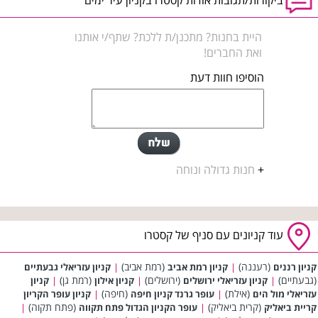
ביקורות/תגובות אודות קסטרו בקניון עיר ימים
היית בחנות? מתכנן/ת ללכת? שתף/י אותנו
ואת החברים!
הוסיפו חוות דעת
+
חנות גדולה ונוחה
עוד קניונים עם סניף של קסטרו
(רעננה)
(רמת אביב)
קניון רננים
|
קניון רמת אביב
|
קניון עזריאלי גבעתיים
(גבעתיים)
(ירושלים)
(רמת גן)
|
קניון עזריאלי ירושלים
|
קניון אילון
|
קניון
(אילת)
(חיפה)
עזריאלי מול הים
|
עופר גרנד קניון חיפה
|
קניון עופר הקריון
(קרית ביאליק)
(פתח תקוה)
קריית ביאליק
|
עופר הקניון הגדול פתח תקווה
|