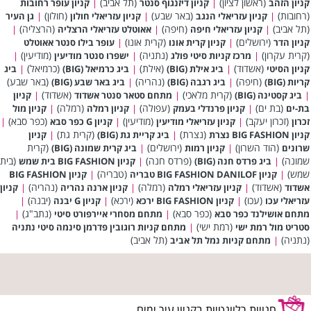
(ראשון לציון)
(תל אביב)
קניון הזהב
|
קניון דיזנגוף סנטר
|
קניון עופר רחובות
(רחובות)
(באר שבע)
(חולון)
|
קניון עזריאלי הנגב
|
קניון עזריאלי חולון
|
גן העיר
(תל אביב)
(חיפה)
(הרצליה)
|
קניון עזריאלי חיפה
|
אאוטלט עזריאלי הרצליה
|
(ירושלים)
(קרית אונו)
קניון הדר
|
קניון קרית אונו
|
עופר בילו סנטר אאוטלט
(קרית עקרון)
(נתניה)
(מודיעין)
|
מרכז קניות סיטי פולג
|
ישפרו סנטר מודיעין
|
(אשדוד)
(אילת)
(כרמיאל)
קניון הסיטי
|
ביג אילת (BIG)
|
ביג כרמיאל (BIG)
|
ביג
(חיפה)
(נהריה)
(באר שבע)
קריות (BIG)
|
ביג רגבה (BIG)
|
ביג באר שבע (BIG)
(קרית מלאכי)
(אשדוד)
|
ביג קסטינה (BIG)
|
מתחם סטאר סנטר אשדוד
|
קניון
(בת ים)
(עפולה)
(רמלה)
בת-ים
|
קניון פרנדלי בעמק
|
קניון רמלה
|
קניון מול
(זכרון יעקב)
(מודיעין)
(כפר סבא)
זכרון
|
קניון עזריאלי מודיעין
|
קניון G כפר סבא
|
(נצרת)
(קרית גת)
קניון BIG FASHION נצרת
|
ביג קריית גת (BIG)
|
קניון
(הוד השרון)
(ירושלים)
(קרית
שרונים
|
קניון רמות
|
ביג קרית שמונה (BIG)
שמונה)
(פרדס חנה)
(בית
|
ביג פרדס חנה (BIG)
|
קניון BIG FASHION בית שמש
שמש)
(טבריה)
|
קניון BIG FASHION DANILOF טבריה
|
קניון BIG FASHION
(אשדוד)
(רמלה)
(נהריה)
אשדוד
|
קניון עזריאלי רמלה
|
קניון ארנה נהריה
|
קניון
(עכו)
(ירכא)
(יבנה)
עזריאלי עכו
|
קניון BIG FASHION ירכא
|
קניון G יבנה
|
(כפר סבא)
(נתב"ג)
מתחם אושילנד כפר סבא
|
מתחם מסחרי איירפורט סיטי
|
(רמת ישי)
סטריט מול רמת ישי
|
מתחם קניות רוגובין פדרמן סינמה סיטי נתניה
(נתניה)
(תל אביב)
|
מתחם קניות נמל תל אביב
חנויות רלוונטיות בקניון עיר ימים