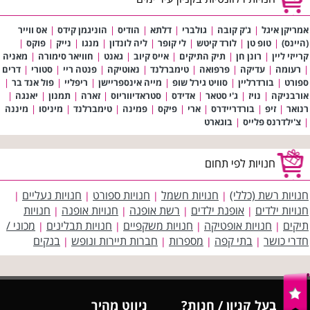
אמריקן איגל
|
ג'ק קובה
|
גולברי
|
דלתא
|
הודיס
|
הוניגמן קידס
|
אס ווייר
(היינס)
|
טופ טן
|
לורד קיטש
|
לי קופר
|
ליה לונדון
|
מנגו
|
נייק
|
פוקס
|
קרייזי ליין
|
רונן חן
|
תיק התיקים
|
אייס קיוב
|
גאנט
|
חוויאר סימורה
|
מאניה
|
רעומה
|
עדיקה
|
פרפואה
|
טימברלנד
|
נאוטיקה
|
פנטה ריי
|
סטורי
|
דרים
ספורט
|
בורדרליין
|
סוויט גירל שופ
|
מייה אינספריישן
|
ריפליי
|
פול אנד בר
|
אורבניקה
|
נויז
|
ג'י סטאר
|
אדידס
|
סטראדיווריוס
|
זארה
|
תמנון
|
יאנגה
|
רנואר
|
זיפ
|
בורדריידרס
|
ארי
|
פיקס
|
פמינה
|
טימברלנד
|
מיניסו
|
מיננה
|
צ'ילדרנס פלייס
|
בוגארט
חנויות לפי תחום
חנויות רשת (כללי)
חנויות חשמל
חנויות ספורט
חנויות נעליים
|
|
|
|
חנויות ילדים
אופנת ילדים
רשת אופנה
חנויות אופנה
חנויות
|
|
|
|
תיקים
חנויות אופטיקה
חנויות משקפיים
חנויות תבלינים
מכוני /
|
|
|
|
חדרי כושר
בתי קפה
מספרות
חברות תיירות ונופש
בנקים
|
|
|
|
בעל קניון / חנות?
ניווט מהיר