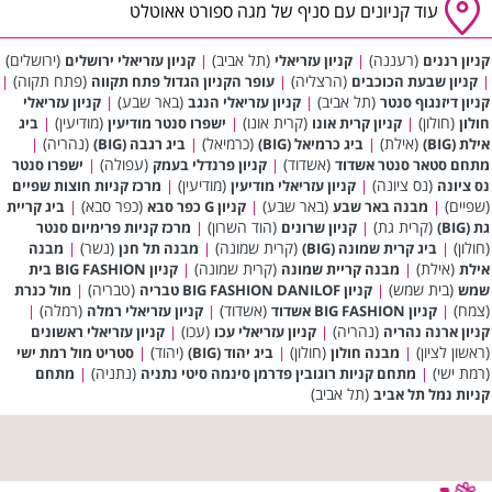
עוד קניונים עם סניף של מגה ספורט אאוטלט
(רעננה)
(תל אביב)
(ירושלים)
קניון רננים
|
קניון עזריאלי
|
קניון עזריאלי ירושלים
(הרצליה)
(פתח תקוה)
|
קניון שבעת הכוכבים
|
עופר הקניון הגדול פתח תקווה
|
(תל אביב)
(באר שבע)
קניון דיזנגוף סנטר
|
קניון עזריאלי הנגב
|
קניון עזריאלי
(חולון)
(קרית אונו)
(מודיעין)
חולון
|
קניון קרית אונו
|
ישפרו סנטר מודיעין
|
ביג
(אילת)
(כרמיאל)
(נהריה)
אילת (BIG)
|
ביג כרמיאל (BIG)
|
ביג רגבה (BIG)
|
(אשדוד)
(עפולה)
מתחם סטאר סנטר אשדוד
|
קניון פרנדלי בעמק
|
ישפרו סנטר
(נס ציונה)
(מודיעין)
נס ציונה
|
קניון עזריאלי מודיעין
|
מרכז קניות חוצות שפיים
(שפיים)
(באר שבע)
(כפר סבא)
|
מבנה באר שבע
|
קניון G כפר סבא
|
ביג קריית
(קרית גת)
(הוד השרון)
גת (BIG)
|
קניון שרונים
|
מרכז קניות פרימיום סנטר
(חולון)
(קרית שמונה)
(נשר)
|
ביג קרית שמונה (BIG)
|
מבנה תל חנן
|
מבנה
(אילת)
(קרית שמונה)
אילת
|
מבנה קריית שמונה
|
קניון BIG FASHION בית
(בית שמש)
(טבריה)
שמש
|
קניון BIG FASHION DANILOF טבריה
|
מול כנרת
(צמח)
(אשדוד)
(רמלה)
|
קניון BIG FASHION אשדוד
|
קניון עזריאלי רמלה
|
(נהריה)
(עכו)
קניון ארנה נהריה
|
קניון עזריאלי עכו
|
קניון עזריאלי ראשונים
(ראשון לציון)
(חולון)
(יהוד)
|
מבנה חולון
|
ביג יהוד (BIG)
|
סטריט מול רמת ישי
(רמת ישי)
(נתניה)
|
מתחם קניות רוגובין פדרמן סינמה סיטי נתניה
|
מתחם
(תל אביב)
קניות נמל תל אביב