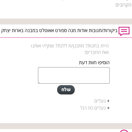
הקרובים
ביקורות/תגובות אודות מגה ספורט אאוטלט במבנה בארות יצחק
היית בחנות? מתכנן/ת ללכת? שתף/י אותנו
ואת החברים!
הוסיפו חוות דעת
+
נעלים
+
נעלים כת רגל