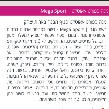
מגה ספורט אאוטלט | Mega Sport
מגה ספורט אאוטלט סניף מבנה בארות יצחק
רשת מגה | Mega Sport - רשת בפריסה ארצית בתחום
הספורט והפנאי. במגה ספור אפשר למצוא למעלה מגוון
רחב של פריטים שונים, המחולקים ל- 3 מחלקות עיקריות:
נעליים, ביגוד וציוד – מכשירים כבדים (הליכונים, אופנים,
רולרים ועוד) ומכשירים קטנים (משקולות, כדורים ושאר
אביזרים, ועוד). במגה ספורט אפשר מותגים המובילים
לרבות מותגי ספורט גדולים: נייק, אדידס, ריבוק, קאפה,
דיאדורה, ניו בלאנס, רויאל אלסטיק ואחרים. ברשת מגה
ספורט ניתן להשיג את כל ציוד הספורט והפנאי החל מביגוד,
הנעלה, אביזרים כגון כדורים מכל הסוגים, דילגיות ועוד,
אופניים, ולרבליידס, סקייטבורד, ציוד נלווה , אביזרי בטיחות,
מכשירי כושר החל ממשקולות ועד מכשירי כושר כגון
הליכונים, מולטי טריינר, אופני כושר ועוד.