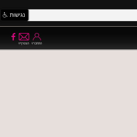
נגישות
התחבר/י
הצטרף/י