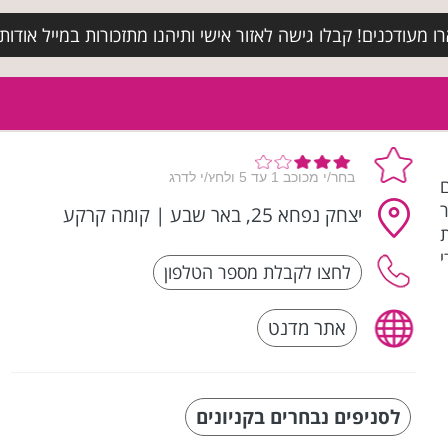
מעודכנים! קבלו גישה לאזור אישי ותיהנו מתזכורות במייל אודות א
ים
יצחק נפחא 25, באר שבע
|
קומה קרקע
י
אתר מדנט
לסניפים נבחרים בקניונים