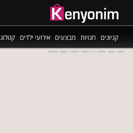
קניונים
חנויות
מבצעים
אירועי ילדים
קטלוגי
חנות
|
עסק
::
מדנט
- חפש
מבצע
|
הנחה
|
קופון
|
סניפים