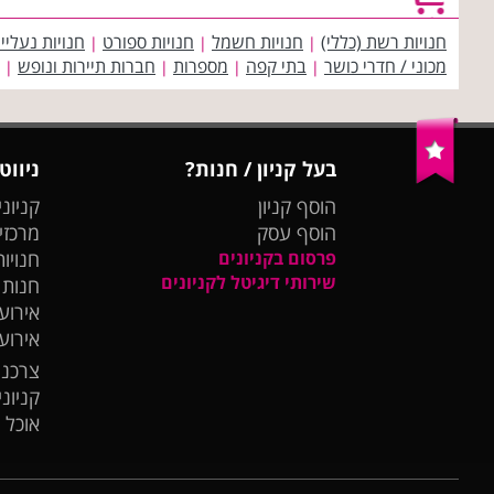
חנויות רשת (כללי)
חנויות חשמל
חנויות ספורט
חנויות נעליי
|
|
|
מכוני / חדרי כושר
בתי קפה
מספרות
חברות תיירות ונופש
|
|
|
|
בעל קניון / חנות?
ניווט
הוסף קניון
קניוני
הוסף עסק
מרכזי
פרסום בקניונים
חנויות
שירותי דיגיטל לקניונים
חנות
אירועי
אירוע
צרכנו
קניונ
אוכל 