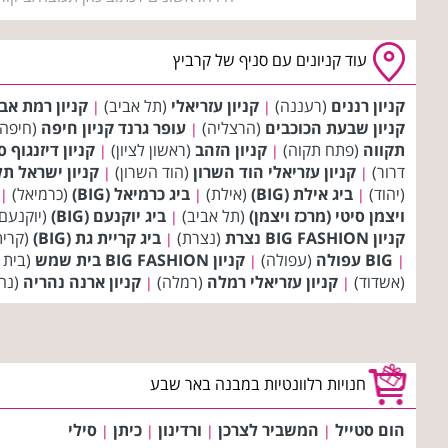
עוד קניונים עם סניף של קרביץ
קניון רננים
(רעננה)
קניון עזריאלי
(תל אביב)
קניון רמת אב
|
|
קניון שבעת הכוכבים
(הרצליה)
עופר גרנד קניון חיפה
(חיפה
|
תקווה
(פתח תקוה)
קניון הזהב
(ראשון לציון)
קניון דיזנגוף 
|
|
דרור)
קניון עזריאלי הוד השרון
(הוד השרון)
קניון ישראל תל
|
|
(יהוד)
ביג אילת (BIG)
(אילת)
ביג כרמיאל (BIG)
(כרמיאל)
|
|
|
ויצמן סיטי (מרכז ויצמן)
(תל אביב)
ביג יוקנעם (BIG)
(יוקנעם
|
קניון BIG FASHION נצרת
(נצרת)
ביג קריית גת (BIG)
(קרית
|
BIG עפולה
(עפולה)
קניון BIG FASHION בית שמש
(בית
|
|
(אשדוד)
קניון עזריאלי רמלה
(רמלה)
קניון ארנה נהריה
(נה
|
|
חנויות רלוונטיות במבנה באר שבע
הום סטייל
המשביר לצרכן
ורדינון
כיתן
סילי
|
|
|
|