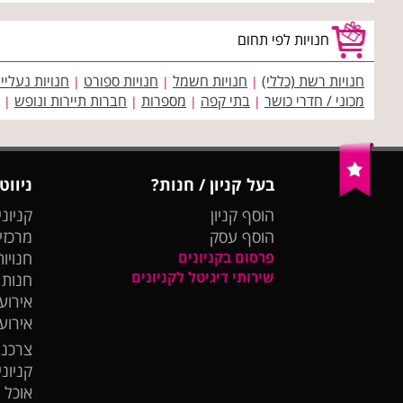
חנויות לפי תחום
חנויות רשת (כללי)
חנויות חשמל
חנויות ספורט
חנויות נעליי
|
|
|
מכוני / חדרי כושר
בתי קפה
מספרות
חברות תיירות ונופש
|
|
|
|
בעל קניון / חנות?
ניווט
הוסף קניון
קניוני
הוסף עסק
מרכזי
פרסום בקניונים
חנויות
שירותי דיגיטל לקניונים
חנות
אירועי
אירוע
צרכנו
קניונ
אוכל 