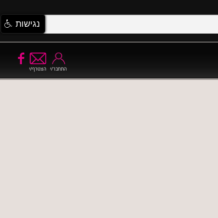
נגישות
התחבר/י
הצטרף/י