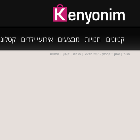
קניונים
חנויות
מבצעים
אירועי ילדים
קטלוגי
חנות
|
עסק
::
קרביץ
- חפש
מבצע
|
הנחה
|
קופון
|
סניפים