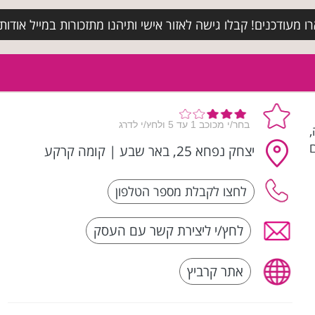
מעודכנים! קבלו גישה לאזור אישי ותיהנו מתזכורות במייל אודות א
,
יצחק נפחא 25, באר שבע
|
קומה קרקע
לחץ/י ליצירת קשר עם העסק
אתר קרביץ