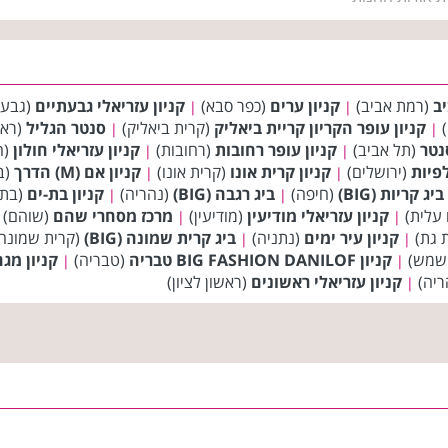
יב
(רמת אביב)
קניון ערים
(כפר סבא)
קניון עזריאלי גבעתיים
(גבעת
|
|
)
קניון עופר הקריון קריית ביאליק
(קרית ביאליק)
סנטר הגליל
(ראש
|
|
סנטר
(תל אביב)
קניון עופר רחובות
(רחובות)
קניון עזריאלי חולון
(ח
|
|
פיות
(ירושלים)
קניון קרית אונו
(קרית אונו)
קניון אם (M) הדרך
(ב
|
|
ביג קריות (BIG)
(חיפה)
ביג רגבה (BIG)
(נהריה)
קניון בת-ים
(בת 
|
|
 עלית)
קניון עזריאלי מודיעין
(מודיעין)
מרכז מסחרי שהם
(שוהם)
|
|
 גת)
קניון עיר ימים
(נתניה)
ביג קרית שמונה (BIG)
(קרית שמונה
|
|
 שמש)
קניון BIG FASHION DANILOF טבריה
(טבריה)
קניון מגה
|
|
ריה)
קניון עזריאלי ראשונים
(ראשון לציון)
|