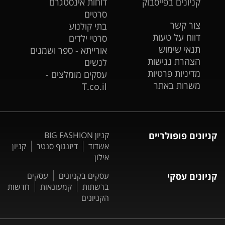
קניונים בפייסבוק
דוחות אינסטגרם
סרטים
צור קשר
בתי קולנוע
דווח על טעות
סרטי ילדים
תנאי שימוש
אורייתא - ספר ושמנים
הצהרת נגישות
לנשים
מדיניות פרטיות
עסקים מומלצים -
משרות באתר
T.co.il
קניונים פופולריים
קניון BIG FASHION
אשדוד
דיזנגוף סנטר
קניון
אילון
קניונים עסקי
עסקים בקניונים
עסקים
ברשתות
קמעונאות
חדשות
הקניונים