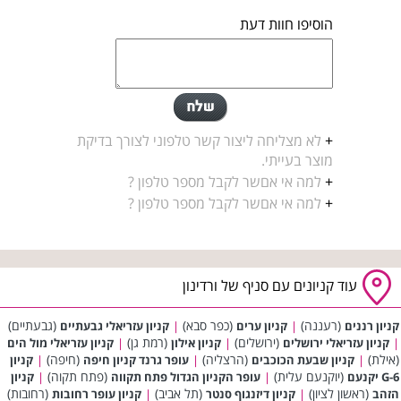
הוסיפו חוות דעת
+
לא מצליחה ליצור קשר טלפוני לצורך בדיקת
מוצר בעייתי.
+
למה אי אםשר לקבל מספר טלפון ?
+
למה אי אםשר לקבל מספר טלפון ?
עוד קניונים עם סניף של ורדינון
(רעננה)
(כפר סבא)
(גבעתיים)
קניון רננים
|
קניון ערים
|
קניון עזריאלי גבעתיים
(ירושלים)
(רמת גן)
|
קניון עזריאלי ירושלים
|
קניון אילון
|
קניון עזריאלי מול הים
(אילת)
(הרצליה)
(חיפה)
|
קניון שבעת הכוכבים
|
עופר גרנד קניון חיפה
|
קניון
(יוקנעם עלית)
(פתח תקוה)
G-6 יקנעם
|
עופר הקניון הגדול פתח תקווה
|
קניון
(ראשון לציון)
(תל אביב)
(רחובות)
הזהב
|
קניון דיזנגוף סנטר
|
קניון עופר רחובות