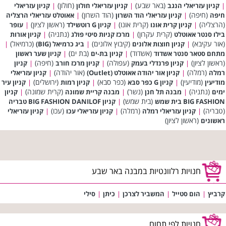
(באר שבע)
(חולון)
|
קניון עזריאלי הנגב
|
קניון עזריאלי חולון
|
קניון עזריאלי
(חיפה)
(הוד השרון)
חיפה
|
קניון עזריאלי הוד השרון
|
אאוטלט עזריאלי הרצליה
(הרצליה)
(קרית אונו)
(ראשון לציון)
|
קניון קרית אונו
|
קניון G רוטשילד
|
עופר
(קרית עקרון)
(נתניה)
בילו סנטר אאוטלט
|
מרכז קניות סיטי פולג
|
קניון אורות
(אור עקיבא)
(קיבוץ אלונים)
(כרמיאל)
|
קניון חוצות אלונים
|
ביג כרמיאל (BIG)
|
(אשדוד)
(בת ים)
מתחם סטאר סנטר אשדוד
|
קניון בת-ים
|
קניון שער ראשון
(ראשון לציון)
(עפולה)
(חיפה)
|
קניון פרנדלי בעמק
|
קניון מרכז חורב
|
קניון
(רמלה)
(אור יהודה)
רמלה
|
קניון אור יהודה אאוטלט (Outlet)
|
קניון עזריאלי
(מודיעין)
(כפר סבא)
(ירושלים)
מודיעין
|
קניון G כפר סבא
|
קניון רמות
|
קניון עיר
(נתניה)
(נשר)
(קרית שמונה)
ימים
|
מבנה תל חנן
|
מבנה קריית שמונה
|
קניון
(בית שמש)
BIG FASHION בית שמש
|
קניון BIG FASHION DANILOF טבריה
(טבריה)
(רמלה)
(עכו)
|
קניון עזריאלי רמלה
|
קניון עזריאלי עכו
|
קניון עזריאלי
(ראשון לציון)
ראשונים
חנויות רלוונטיות במבנה באר שבע
קרביץ
|
הום סטייל
|
המשביר לצרכן
|
כיתן
|
סילי
חנויות לפי תחום