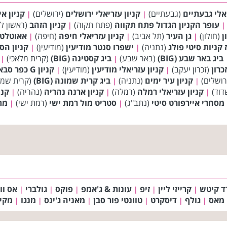
יאלי גבעתיים
(גבעתיים)
קניון עזריאלי ירושלים
(ירושלים)
קניון אי
|
|
עופר הקניון הגדול פתח תקווה
(פתח תקוה)
קניון הזהב
(ראשון לצ
|
|
ן
(חולון)
גן העיר
(תל אביב)
קניון עזריאלי חיפה
(חיפה)
אאוטלט 
|
|
|
 קניות סיטי פולג
(נתניה)
ישפרו סנטר מודיעין
(מודיעין)
קניון הס
|
|
ביג באר שבע (BIG)
(באר שבע)
ביג קסטינה (BIG)
(קרית מלאכי)
|
|
כרון
(זכרון יעקב)
קניון עזריאלי מודיעין
(מודיעין)
קניון G כפר סבא
|
|
רושלים)
קניון עיר ימים
(נתניה)
ביג קרית שמונה (BIG)
(קרית שמו
|
|
דוד)
קניון עזריאלי רמלה
(רמלה)
קניון ארנה נהריה
(נהריה)
קני
|
|
|
סחרי איירפורט סיטי
(נתב"ג)
סטריט מול רמת ישי
(רמת ישי)
מת
|
|
ד קיטש
קרייזי ליין
זיפ
עונות & ג'אמפ
פוקס
גולברי
אס ווי
|
|
|
|
|
|
 מאס
גולף
דיסקרט
טוונטי פור סבן
מאניה ג'ינס
מנגו
מקי
|
|
|
|
|
|