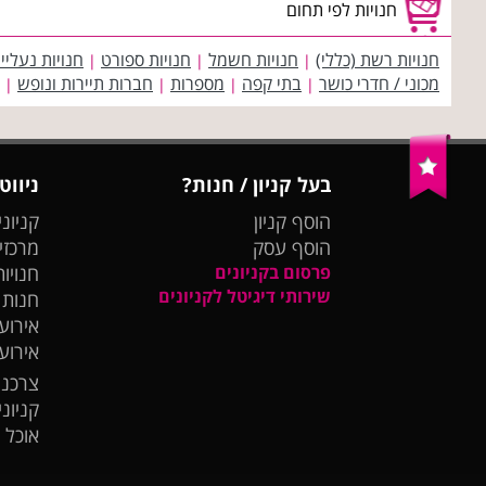
חנויות לפי תחום
חנויות רשת (כללי)
חנויות חשמל
חנויות ספורט
חנויות נעליי
|
|
|
מכוני / חדרי כושר
בתי קפה
מספרות
חברות תיירות ונופש
|
|
|
|
בעל קניון / חנות?
ניווט
הוסף קניון
קניוני
הוסף עסק
מרכזי
פרסום בקניונים
חנויות
שירותי דיגיטל לקניונים
חנות
אירועי
אירוע
צרכנו
קניונ
אוכל 