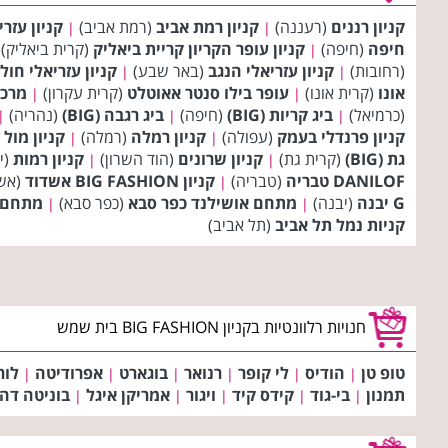
קניון רננים
(רעננה)
קניון רמת אביב
(רמת אביב)
קניון עזר
|
|
חיפה
(חיפה)
קניון עופר הקריון קריית ביאליק
(קרית ביאליק)
|
(רחובות)
קניון עזריאלי הנגב
(באר שבע)
קניון עזריאלי חולו
|
|
אונו
(קרית אונו)
עופר בילו סנטר אאוטלט
(קרית עקרון)
מרכז
|
|
(כרמיאל)
ביג קריות (BIG)
(חיפה)
ביג רגבה (BIG)
(נהריה)
|
|
|
קניון פרנדלי בעמק
(עפולה)
קניון רמלה
(רמלה)
קניון מול ז
|
|
גת (BIG)
(קרית גת)
קניון שרונים
(הוד השרון)
קניון רמות
(י
|
|
DANILOF טבריה
(טבריה)
קניון BIG FASHION אשדוד
(אש
|
G יבנה
(יבנה)
מתחם אושילנד כפר סבא
(כפר סבא)
מתחם מ
|
|
קניות נמל תל אביב
(תל אביב)
חנויות רלוונטיות בקניון BIG FASHION בית שמש
טופ טן
הודיס
לי קופר
רנואר
בוגארט
אפרודיטה
לור
|
|
|
|
|
|
תמנון
בי-גוד
קידס קיד
ויגור
אמריקן איגל
בוניטה דה
|
|
|
|
|