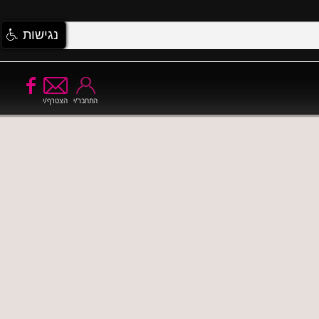
נגישות
התחבר/י
הצטרף/י