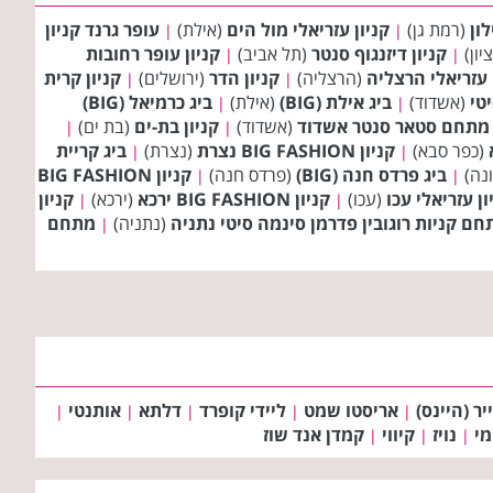
לון
(רמת גן)
קניון עזריאלי מול הים
(אילת)
עופר גרנד קניון
|
|
יון)
קניון דיזנגוף סנטר
(תל אביב)
קניון עופר רחובות
|
|
עזריאלי הרצליה
(הרצליה)
קניון הדר
(ירושלים)
קניון קרית
|
|
יטי
(אשדוד)
ביג אילת (BIG)
(אילת)
ביג כרמיאל (BIG)
|
|
מתחם סטאר סנטר אשדוד
(אשדוד)
קניון בת-ים
(בת ים)
|
|
(כפר סבא)
קניון BIG FASHION נצרת
(נצרת)
ביג קריית
|
|
נה)
ביג פרדס חנה (BIG)
(פרדס חנה)
קניון BIG FASHION
|
|
ון עזריאלי עכו
(עכו)
קניון BIG FASHION ירכא
(ירכא)
קניון
|
|
חם קניות רוגובין פדרמן סינמה סיטי נתניה
(נתניה)
מתחם
|
יר (היינס)
אריסטו שמט
ליידי קופרד
דלתא
אותנטי
|
|
|
|
|
מי
נויז
קיווי
קמדן אנד שוז
|
|
|