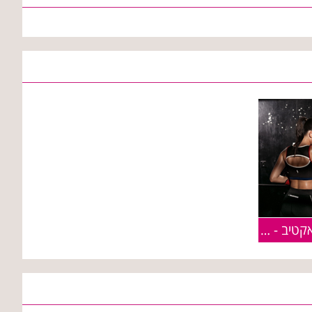
קסטרו מציגה: TLV קולקציית אקטיב - ללא הפסקה