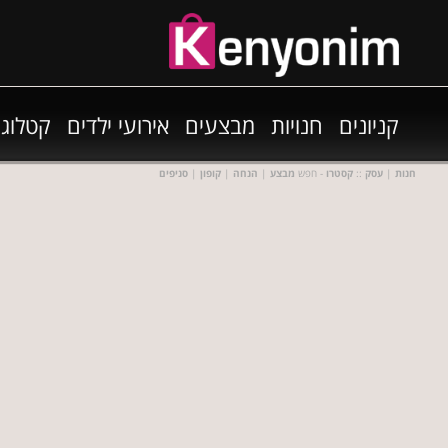
קניונים
חנויות
מבצעים
אירועי ילדים
קטלוגי
חנות
|
עסק
::
קסטרו
- חפש
מבצע
|
הנחה
|
קופון
|
סניפים