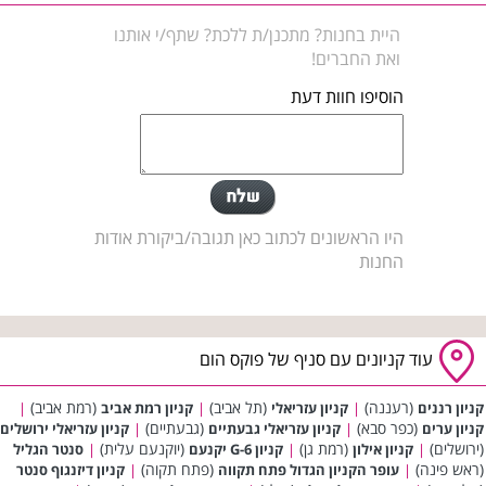
היית בחנות? מתכנן/ת ללכת? שתף/י אותנו
ואת החברים!
הוסיפו חוות דעת
היו הראשונים לכתוב כאן תגובה/ביקורת אודות
החנות
עוד קניונים עם סניף של פוקס הום
(רעננה)
(תל אביב)
(רמת אביב)
קניון רננים
|
קניון עזריאלי
|
קניון רמת אביב
|
(כפר סבא)
(גבעתיים)
קניון ערים
|
קניון עזריאלי גבעתיים
|
קניון עזריאלי ירושלים
(ירושלים)
(רמת גן)
(יוקנעם עלית)
|
קניון אילון
|
קניון G-6 יקנעם
|
סנטר הגליל
(ראש פינה)
(פתח תקוה)
|
עופר הקניון הגדול פתח תקווה
|
קניון דיזנגוף סנטר