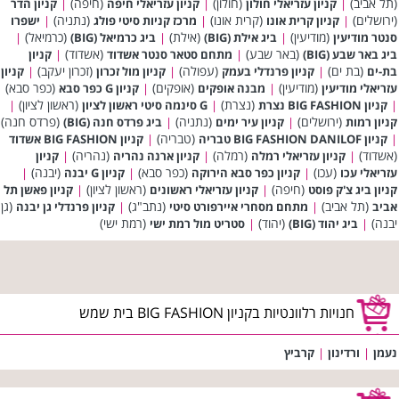
(תל אביב)
(חולון)
(חיפה)
|
קניון עזריאלי חולון
|
קניון עזריאלי חיפה
|
קניון הדר
(ירושלים)
(קרית אונו)
(נתניה)
|
קניון קרית אונו
|
מרכז קניות סיטי פולג
|
ישפרו
(מודיעין)
(אילת)
(כרמיאל)
סנטר מודיעין
|
ביג אילת (BIG)
|
ביג כרמיאל (BIG)
|
(באר שבע)
(אשדוד)
ביג באר שבע (BIG)
|
מתחם סטאר סנטר אשדוד
|
קניון
(בת ים)
(עפולה)
(זכרון יעקב)
בת-ים
|
קניון פרנדלי בעמק
|
קניון מול זכרון
|
קניון
(מודיעין)
(אופקים)
(כפר סבא)
עזריאלי מודיעין
|
מבנה אופקים
|
קניון G כפר סבא
(נצרת)
(ראשון לציון)
|
קניון BIG FASHION נצרת
|
G סינמה סיטי ראשון לציון
|
(ירושלים)
(נתניה)
(פרדס חנה)
קניון רמות
|
קניון עיר ימים
|
ביג פרדס חנה (BIG)
(טבריה)
|
קניון BIG FASHION DANILOF טבריה
|
קניון BIG FASHION אשדוד
(אשדוד)
(רמלה)
(נהריה)
|
קניון עזריאלי רמלה
|
קניון ארנה נהריה
|
קניון
(עכו)
(כפר סבא)
(יבנה)
עזריאלי עכו
|
קניון כפר סבא הירוקה
|
קניון G יבנה
|
(חיפה)
(ראשון לציון)
קניון ביג צ'ק פוסט
|
קניון עזריאלי ראשונים
|
קניון פאשן תל
(תל אביב)
(נתב"ג)
(גן
אביב
|
מתחם מסחרי איירפורט סיטי
|
קניון פרנדלי גן יבנה
יבנה)
(יהוד)
(רמת ישי)
|
ביג יהוד (BIG)
|
סטריט מול רמת ישי
חנויות רלוונטיות בקניון BIG FASHION בית שמש
נעמן
|
ורדינון
|
קרביץ