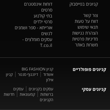
קניונים בפייסבוק
דוחות אינסטגרם
סרטים
צור קשר
בתי קולנוע
דווח על טעות
סרטי ילדים
תנאי שימוש
אורייתא - ספר ושמנים
הצהרת נגישות
לנשים
מדיניות פרטיות
עסקים מומלצים -
משרות באתר
T.co.il
קניונים פופולריים
קניון BIG FASHION
אשדוד
דיזנגוף סנטר
קניון
אילון
קניונים עסקי
עסקים בקניונים
עסקים
ברשתות
קמעונאות
חדשות
הקניונים