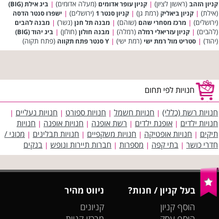
(ראשון לציון)
(מעלה אדומים)
קניון הזהב
|
קניון עופר אדומים
|
ביג אילת (BIG)
(אילת)
(רמת גן)
(ירושלים)
|
קניון ביאליק
|
קניון סנטר 1
|
ישפרו סנטר הדסה
(ירושלים)
(שוהם)
(נשר)
|
מרכז מסחרי שהם
|
מבנה תל חנן
|
מבנה להבים
(להבים)
(רמלה)
(חולון)
|
קניון עזריאלי רמלה
|
מבנה חולון
|
ביג יהוד (BIG)
(יהוד)
(רמת ישי)
(פתח תקוה)
|
סטריט מול רמת ישי
|
Y סנטר פתח תקווה
חנויות לפי תחום
חנויות רשת (כללי)
חנויות חשמל
חנויות ספורט
חנויות נעליים
|
|
|
|
חנויות ילדים
אופנת ילדים
רשת אופנה
חנויות אופנה
חנויות
|
|
|
|
תיקים
חנויות אופטיקה
חנויות משקפיים
חנויות תבלינים
מכוני /
|
|
|
|
חדרי כושר
בתי קפה
מספרות
חברות תיירות ונופש
בנקים
|
|
|
|
בעל קניון / חנות?
ניווט מהיר
הוסף קניון
קניונים
הוסף עסק
מרכזי קניות