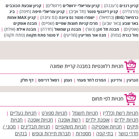
(רעננה)
(ירושלים)
קניון רננים
|
קניון עזריאלי ירושלים
|
קניון שבעת הכוכבים
(הרצליה)
(תל אביב)
(חיפה)
|
קניון דיזנגוף סנטר
|
קניון עזריאלי חיפה
|
ביג
(כרמיאל)
(נס ציונה)
כרמיאל (BIG)
|
ישפרו סנטר נס ציונה
|
קניון MAX אמות
(באר שבע)
(שפיים)
באר שבע
|
מרכז קניות חוצות שפיים
|
מבנה אופקים
(אופקים)
(נשר)
(חדרה)
(אילת)
|
מבנה תל חנן
|
מבנה גן שמואל
|
מבנה אילת
|
(צמח)
(מודיעין)
(פתח תקוה)
מול כנרת
|
מגה אור מודיעין
|
Y סנטר פתח תקווה
חנויות רלוונטיות במבנה קריית שמונה
הגרעין
|
ורדינון
|
המרכז לחד פעמי
|
נעמן
|
רפאל דרימס
|
דף חלק
חנויות לפי תחום
חנויות רשת (כללי)
חנויות חשמל
חנויות ספורט
חנויות נעליים
|
|
|
|
חנויות ילדים
אופנת ילדים
רשת אופנה
חנויות אופנה
חנויות
|
|
|
|
תיקים
חנויות אופטיקה
חנויות משקפיים
חנויות תבלינים
מכוני /
|
|
|
|
חדרי כושר
בתי קפה
מספרות
חברות תיירות ונופש
בנקים
|
|
|
|