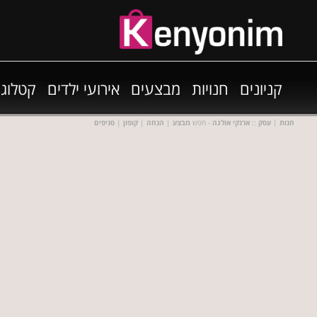
קניונים
חנויות
מבצעים
אירועי ילדים
קטלוגי
חנות
|
עסק
::
ארנקי אולגה
- חפש
מבצע
|
הנחה
|
קופון
|
סניפים