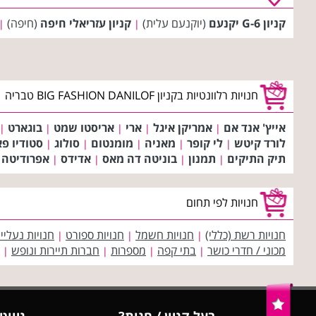
קניון G-6 יקנעם
(יוקנעם עלית)
קניון עזריאלי חיפה
(חיפה)
|
|
חנויות רלוונטיות בקניון BIG FASHION DANILOF טבריה
אייץ' אנד אם
אמריקן איגל
ארי
אריסטו שמט
בוגארט
|
|
|
|
|
לורד קיטש
לי קופר
מאניה
מומנטום
סולוג
סטודיו פ
|
|
|
|
|
תיק התיקים
תמנון
בוניטה דה מאס
אדידס
אפרודיטה
|
|
|
|
חנויות לפי תחום
חנויות רשת (כללי)
חנויות חשמל
חנויות ספורט
חנויות נעליי
|
|
|
מכוני / חדרי כושר
בתי קפה
מספרות
חברות תיירות ונופש
|
|
|
|
בעל קניון / חנות?
ניווט