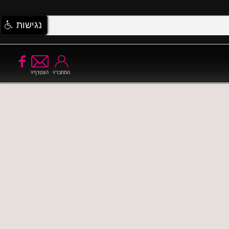
נגישות
התחבר/י
הצטרף/י