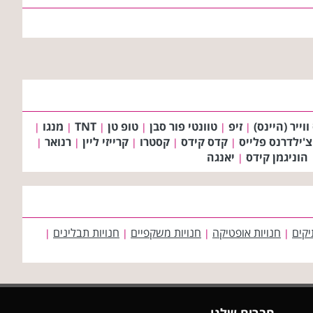
ווייר (היינס)
זיפ
טוונטי פור סבן
טופ טן
TNT
מנגו
|
|
|
|
|
|
צ'ילדרנס פלייס
קדס קידס
קסטרו
קרייזי ליין
רנואר
|
|
|
|
|
הוניגמן קידס
יאנגה
|
יקים
חנויות אופטיקה
חנויות משקפיים
חנויות תבלינים
|
|
|
|
חברים שלנו