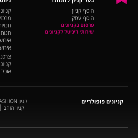
הוסף קניון
קניוני
הוסף עסק
מרכזי
פרסום בקניונים
חנויות
שירותי דיגיטל לקניונים
חנות
אירועי
אירוע
צרכנו
קניונ
אוכל 
קניונים פופולריים
קניון BIG FASHION אשדוד
קניון הזהב