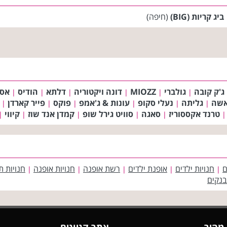
ביג קריות (BIG)
(חיפה)
ג'ק קובה
גולברי
MIOZZ
דונה ויקטוריה
דלתא
הודיס
אס 
|
|
|
|
|
|
אשה
גליתה
נעלי סקופ
עונות & ג'אמפ
פוקס
פייר קארדן
|
|
|
|
|
|
טרנד אקססוריז
סאגה
סוויט גירל שופ
קמדן אנד שוז
קיווי
|
|
|
|
|
|
ם
חנויות ילדים
אופנת ילדים
רשת אופנה
חנויות אופנה
חנויות ת
|
|
|
|
|
בנקים
 מהיר
אתר קניונים