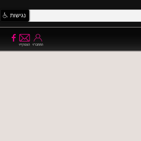
נגישות
התחבר/י
הצטרף/י