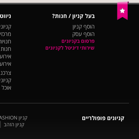
בעל קניון / חנות?
ניווט
הוסף קניון
קניוני
הוסף עסק
מרכזי
פרסום בקניונים
חנויות
שירותי דיגיטל לקניונים
חנות
אירועי
אירוע
צרכנו
קניונ
אוכל 
קניונים פופולריים
קניון BIG FASHION אשדוד
קניון הזהב