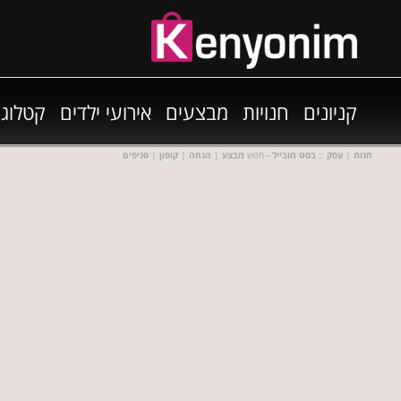
קניונים
חנויות
מבצעים
אירועי ילדים
קטלוגי
חנות
|
עסק
::
בסט מובייל
- חפש
מבצע
|
הנחה
|
קופון
|
סניפים