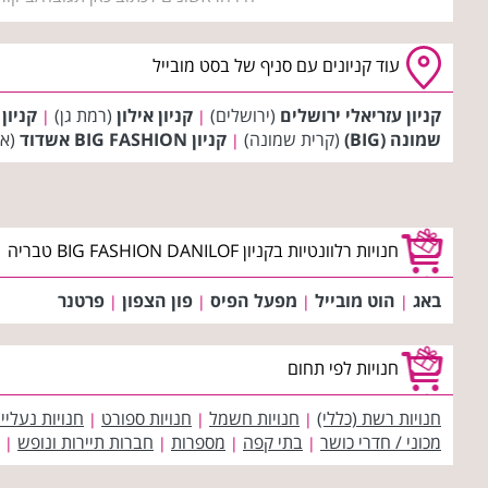
עוד קניונים עם סניף של בסט מובייל
קניון עזריאלי ירושלים
(ירושלים)
קניון אילון
(רמת גן)
קניון
|
|
שמונה (BIG)
(קרית שמונה)
קניון BIG FASHION אשדוד
(אש
|
חנויות רלוונטיות בקניון BIG FASHION DANILOF טבריה
באג
הוט מובייל
מפעל הפיס
פון הצפון
פרטנר
|
|
|
|
חנויות לפי תחום
חנויות רשת (כללי)
חנויות חשמל
חנויות ספורט
חנויות נעליי
|
|
|
מכוני / חדרי כושר
בתי קפה
מספרות
חברות תיירות ונופש
|
|
|
|