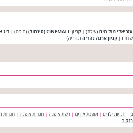
 עזריאלי מול הים
(אילת)
קניון CINEMALL (סינמול)
(חיפה)
ביג איל
|
|
דוד)
קניון ארנה נהריה
(נהריה)
|
ם
חנויות ילדים
אופנת ילדים
רשת אופנה
חנויות אופנה
חנויות ת
|
|
|
|
|
בנקים