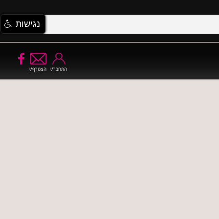
נגישות
התחבר/י
הצטרף/י