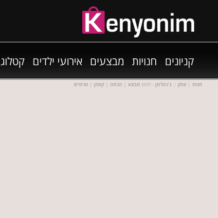
קניונים
חנויות
מבצעים
אירועי ילדים
קטלוגי
חנות
|
עסק
::
ג'נטלמן
- חפש
מבצע
|
הנחה
|
קופון
|
סניפים