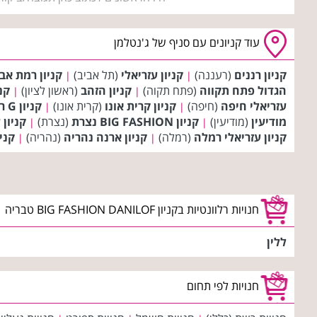
עוד קניונים עם סניף של ג'נטלמן
קניון רננים
(רעננה)
קניון עזריאלי
(תל אביב)
קניון רמת אב
|
|
הגדול פתח תקווה
(פתח תקוה)
קניון הזהב
(ראשון לציון)
קני
|
|
עזריאלי חיפה
(חיפה)
קניון קרית אונו
(קרית אונו)
קניון G רוטשילד
|
|
מודיעין
(מודיעין)
קניון BIG FASHION נצרת
(נצרת)
קניון 
|
|
קניון עזריאלי רמלה
(רמלה)
קניון ארנה נהריה
(נהריה)
קניון FASHION
|
|
חנויות רלוונטיות בקניון BIG FASHION DANILOF טבריה
ללין
חנויות לפי תחום