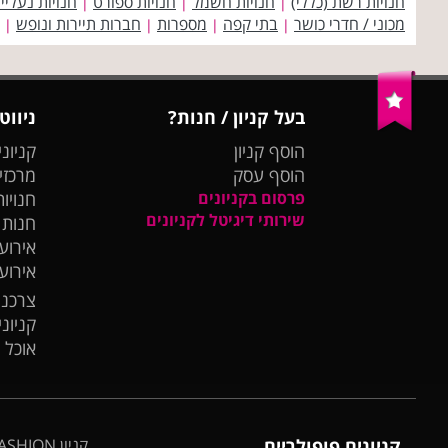
חנויות רשת (כללי)
חנויות חשמל
חנויות ספורט
חנויות נעליי
|
|
|
מכוני / חדרי כושר
בתי קפה
מספרות
חברות תיירות ונופש
|
|
|
|
בעל קניון / חנות?
ניווט
הוסף קניון
קניוני
הוסף עסק
מרכזי
פרסום בקניונים
חנויות
שירותי דיגיטל לקניונים
חנות
אירועי
אירוע
צרכנו
קניונ
אוכל 
קניונים פופולריים
קניון BIG FASHION אשדוד