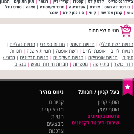
צ'ילדרנס פלייס
|
קדס קידס
|
קסטרו
|
קרייזי ליין
|
רנואר
|
תיק התיקים
|
תמנון
|
בוניטה דה מאס
|
אדידס
|
אפרודיטה
|
טרנד אקססוריז
|
סאגה
|
סוויט גירל
שופ
|
קמדן אנד שוז
|
קיווי
|
הוניגמן קידס
|
יאנגה
חנויות לפי תחום
חנויות רשת (כללי)
חנויות חשמל
חנויות ספורט
חנויות נעליים
|
|
|
|
חנויות ילדים
אופנת ילדים
רשת אופנה
חנויות אופנה
חנויות
|
|
|
|
תיקים
חנויות אופטיקה
חנויות משקפיים
חנויות תבלינים
מכוני /
|
|
|
|
חדרי כושר
בתי קפה
מספרות
חברות תיירות ונופש
בנקים
|
|
|
|
בעל קניון / חנות?
ניווט מהיר
הוסף קניון
קניונים
הוסף עסק
מרכזי קניות
פרסום בקניונים
חנויות
שירותי דיגיטל לקניונים
מבצעים
צרכנות