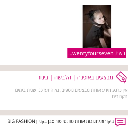
רשת Twentyfourseven :: פריטים מקולקציית חורף 2010/11
מבצעים באופנה | הלבשה | ביגוד
אין כרגע מידע אודות מבצעים נוספים, נא התעדכנו שנית בימים
הקרובים
ביקורות/תגובות אודות טוונטי פור סבן בקניון BIG FASHION