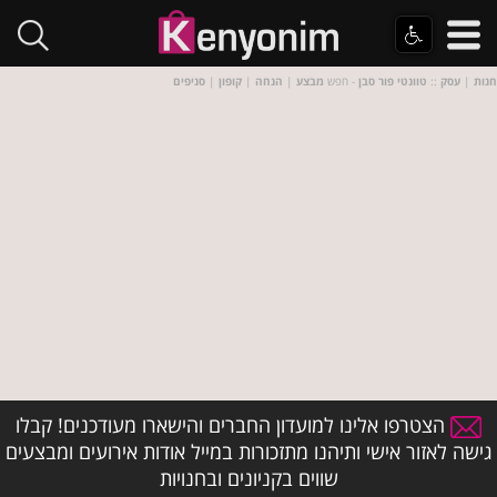
חנות
|
עסק
::
טוונטי פור סבן
- חפש
מבצע
|
הנחה
|
קופון
|
סניפים
הצטרפו אלינו למועדון החברים והישארו מעודכנים! קבלו
גישה לאזור אישי ותיהנו מתזכורות במייל אודות אירועים ומבצעים
שווים בקניונים ובחנויות