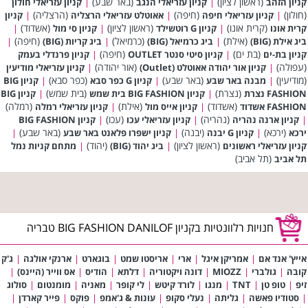
(ראשון לציון)
(באר שבע)
קניון הזהב
|
קניון עזריאלי הנגב
|
קניון עזריאלי חולון
(חולון)
(חיפה)
(הרצליה)
|
קניון עזריאלי חיפה
|
אאוטלט עזריאלי הרצליה
|
קניון
(קרית אונו)
(ראשון לציון)
(אשדוד)
קרית אונו
|
קניון G רוטשילד
|
קניון סי מול
|
(אילת)
(כרמיאל)
(חיפה)
ביג אילת (BIG)
|
ביג כרמיאל (BIG)
|
ביג קריות (BIG)
|
(בת ים)
(חיפה)
קניון בת-ים
|
קניון סיטי סנטר OUTLET
|
קניון פרנדלי בעמק
(עפולה)
(אור יהודה)
|
קניון אור יהודה אאוטלט (Outlet)
|
קניון עזריאלי מודיעין
(מודיעין)
(באר שבע)
(כפר סבא)
|
מבנה באר שבע
|
קניון G כפר סבא
|
קניון BIG
(נצרת)
(בית שמש)
FASHION נצרת
|
קניון BIG FASHION בית שמש
|
קניון BIG
(אשדוד)
(אילת)
(רמלה)
FASHION אשדוד
|
קניון אייס מול
|
קניון עזריאלי רמלה
(נהריה)
(עכו)
|
קניון ארנה נהריה
|
קניון עזריאלי עכו
|
קניון BIG FASHION
(ירכא)
(יבנה)
(באר שבע)
ירכא
|
קניון G יבנה
|
קניון ישפרו פלאנט באר שבע
|
(ראשון לציון)
(יהוד)
קניון עזריאלי ראשונים
|
ביג יהוד (BIG)
|
מתחם קניות נמל
(תל אביב)
תל אביב
חנויות רלוונטיות בקניון BIG FASHION DANILOF טבריה
אייץ' אנד אם
|
אמריקן איגל
|
ארי
|
אריסטו שמט
|
בוגארט
|
ארנקי אולגה
|
ג'ק
קובה
|
גולברי
|
MIOZZ
|
דונה ויקטוריה
|
דלתא
|
הודיס
|
אס ווייר (היינס)
|
זיפ
|
טופ טן
|
TNT
|
מנגו
|
לורד קיטש
|
לי קופר
|
מאניה
|
מומנטום
|
סולוג
|
סטודיו פאשה
|
גליתה
|
נעלי סקופ
|
עונות & ג'אמפ
|
פוקס
|
פייר קארדן
|