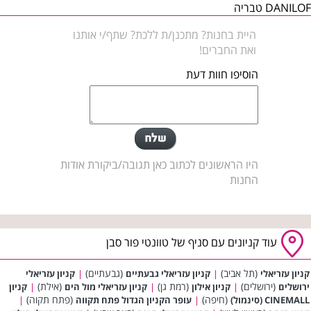
DANILOF טבריה
היית בחנות? מתכנן/ת ללכת? שתף/י אותנו
ואת החברים!
הוסיפו חוות דעת
היו הראשונים לכתוב כאן תגובה/ביקורת אודות
החנות
עוד קניונים עם סניף של טוונטי פור סבן
(תל אביב)
(גבעתיים)
קניון עזריאלי
|
קניון עזריאלי גבעתיים
|
קניון עזריאלי
(ירושלים)
(רמת גן)
(אילת)
ירושלים
|
קניון אילון
|
קניון עזריאלי מול הים
|
קניון
(חיפה)
(פתח תקוה)
CINEMALL (סינמול)
|
עופר הקניון הגדול פתח תקווה
|