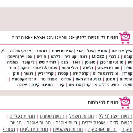
חנויות רלוונטיות בקניון BIG FASHION DANILOF טבריה
אייץ' אנד אם
|
אמריקן איגל
|
ארי
|
אריסטו שמט
|
בוגארט
|
ארנקי אולגה
|
ג'ק
קובה
|
גולברי
|
MIOZZ
|
דונה ויקטוריה
|
דלתא
|
הודיס
|
אס ווייר (היינס)
|
זיפ
|
טוונטי פור סבן
|
טופ טן
|
TNT
|
מנגו
|
לורד קיטש
|
לי קופר
|
מאניה
|
סולוג
|
סטודיו פאשה
|
גליתה
|
נעלי סקופ
|
עונות & ג'אמפ
|
פוקס
|
פייר
קארדן
|
צ'ילדרנס פלייס
|
קדס קידס
|
קסטרו
|
קרייזי ליין
|
רנואר
|
תיק
התיקים
|
תמנון
|
בוניטה דה מאס
|
אדידס
|
אפרודיטה
|
טרנד אקססוריז
|
סאגה
|
סוויט גירל שופ
|
קמדן אנד שוז
|
קיווי
|
הוניגמן קידס
|
יאנגה
חנויות לפי תחום
חנויות רשת (כללי)
חנויות חשמל
חנויות ספורט
חנויות נעליים
|
|
|
|
חנויות ילדים
אופנת ילדים
רשת אופנה
חנויות אופנה
חנויות
|
|
|
|
תיקים
חנויות אופטיקה
חנויות משקפיים
חנויות תבלינים
מכוני /
|
|
|
|