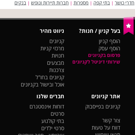
חדרי כושר
בתי קפה
מספרות
חברות תיירות ונופש
בנקים
|
|
|
|
בעל קניון / חנות?
ניווט מהיר
הוסף קניון
קניונים
הוסף עסק
מרכזי קניות
פרסום בקניונים
חנויות
שירותי דיגיטל לקניונים
מבצעים
צרכנות
קניונים בחו"ל
אוכל ובישול בקניונים
אתר קניונים
חברים שלנו
קניונים בפייסבוק
דוחות אינסטגרם
סרטים
צור קשר
בתי קולנוע
דווח על טעות
סרטי ילדים
תנאי שימוש