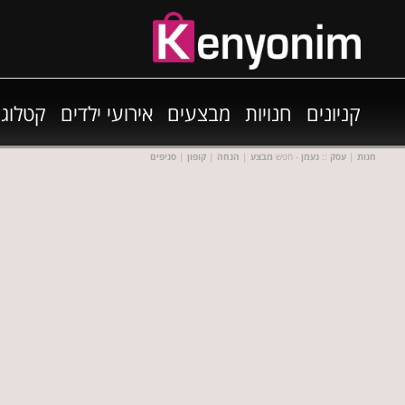
קניונים
חנויות
מבצעים
אירועי ילדים
קטלוגי
חנות
|
עסק
::
נעמן
- חפש
מבצע
|
הנחה
|
קופון
|
סניפים