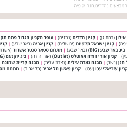
והמבצעים נהדרים.חנה יפיפיה
 אילון
(רמת גן)
קניון הדרים
(נתניה)
עופר הקניון הגדול פתח תקו
|
|
פה)
קניון ישראל תלפיות
(ירושלים)
קניון אביה
(באר שבע)
קניון א
|
|
|
ביג באר שבע (BIG)
(באר שבע)
מתחם סטאר סנטר אשדוד
(אשדוד
|
ין)
קניון אור יהודה אאוטלט (Outlet)
(אור יהודה)
ביג יוקנעם (BIG)
|
|
חנן
(נשר)
מבנה נצרת עילית
(נצרת עלית)
מבנה קריית שמונה
(
|
|
ניון עזריאלי עכו
(עכו)
קניון פאשן תל אביב
(תל אביב)
מתחם מסחר
|
|