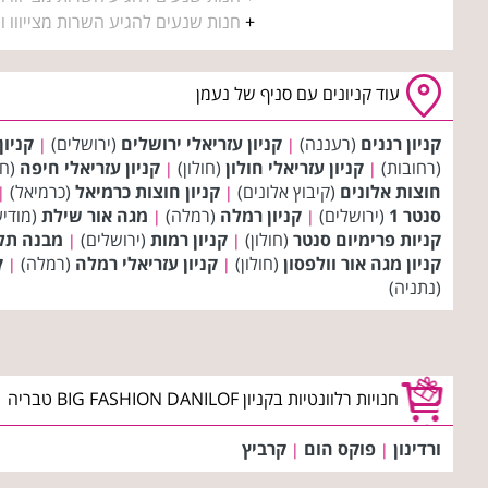
+
חנות שנעים להגיע השרות מצייווו 
עוד קניונים עם סניף של נעמן
קניון רננים
(רעננה)
קניון עזריאלי ירושלים
(ירושלים)
קניון
|
|
(רחובות)
קניון עזריאלי חולון
(חולון)
קניון עזריאלי חיפה
(חי
|
|
חוצות אלונים
(קיבוץ אלונים)
קניון חוצות כרמיאל
(כרמיאל)
|
|
סנטר 1
(ירושלים)
קניון רמלה
(רמלה)
מגה אור שילת
(מודיע
|
|
קניות פרימיום סנטר
(חולון)
קניון רמות
(ירושלים)
מבנה תל 
|
|
קניון מגה אור וולפסון
(חולון)
קניון עזריאלי רמלה
(רמלה)
ק
|
|
(נתניה)
חנויות רלוונטיות בקניון BIG FASHION DANILOF טבריה
ורדינון
פוקס הום
קרביץ
|
|