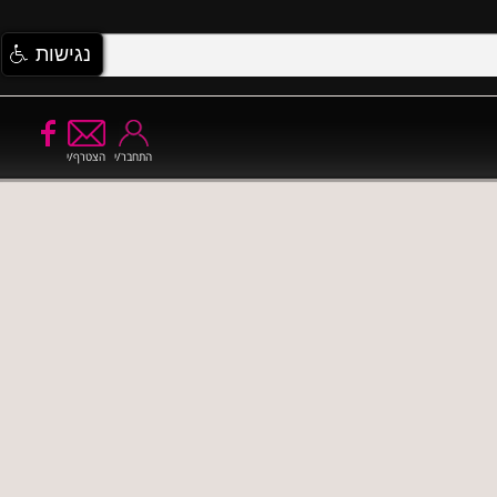
נגישות
התחבר/י
הצטרף/י