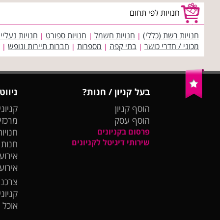
חנויות לפי תחום
חנויות רשת (כללי)
חנויות חשמל
חנויות ספורט
חנויות נעליי
|
|
|
מכוני / חדרי כושר
בתי קפה
מספרות
חברות תיירות ונופש
|
|
|
|
בעל קניון / חנות?
ניווט
הוסף קניון
קניוני
הוסף עסק
מרכזי
פרסום בקניונים
חנויות
שירותי דיגיטל לקניונים
חנות
אירועי
אירוע
צרכנו
קניונ
אוכל 