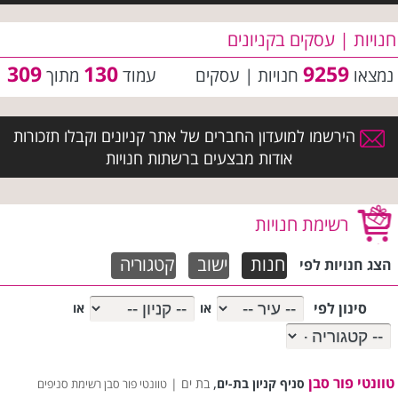
חנויות | עסקים בקניונים
309
130
9259
נמצאו
חנויות | עסקים
עמוד
מתוך
הירשמו למועדון החברים של אתר קניונים וקבלו תזכורות
אודות מבצעים ברשתות חנויות
רשימת חנויות
חנות
ישוב
קטגוריה
הצג חנויות לפי
סינון לפי
או
או
טוונטי פור סבן
,
סניף קניון בת-ים
בת ים |
טוונטי פור סבן רשימת סניפים