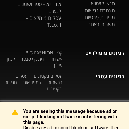
תנאי שימוש
אורייתא - ספר ושמנים
הצהרת נגישות
לנשים
מדיניות פרטיות
עסקים מומלצים -
משרות באתר
T.co.il
קניונים פופולריים
קניון BIG FASHION
אשדוד
דיזנגוף סנטר
קניון
אילון
קניונים עסקי
עסקים בקניונים
עסקים
ברשתות
קמעונאות
חדשות
הקניונים
You are seeing this message because ad or
script blocking software is interfering with
|
כל הזכויות שמורות ©
קניונים פייסבוק
Kenyonim.com
this page.
Disable any ad or script blocking software, then