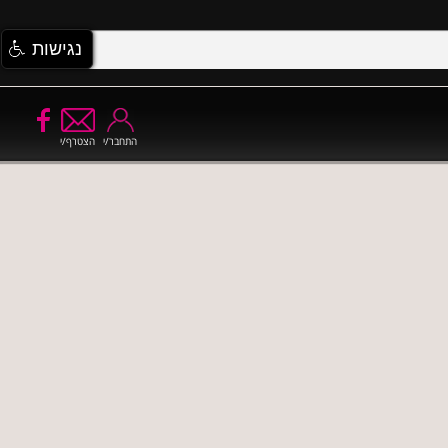
נגישות
התחבר/י
הצטרף/י