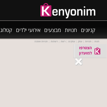
קניונים
חנויות
מבצעים
אירועי ילדים
קטלוגי
חנות
|
חנויות
|
עסק
|
עסקים
|
רשת
|
רשתות
|
חנויות אופנה
הצטרפו
למועדון