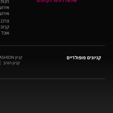
שירותי דיגיטל לקניונים
חנות
אירועי
אירוע
צרכנו
קניונ
אוכל 
קניונים פופולריים
קניון BIG FASHION אשדוד
קניון הזהב