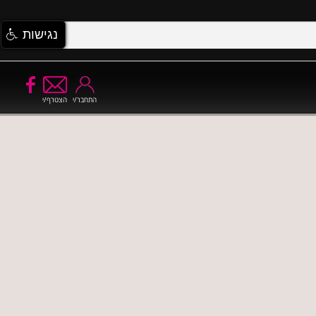
נגישות
התחבר/י
הצטרף/י