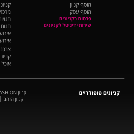
הוסף קניון
קניוני
הוסף עסק
מרכזי
פרסום בקניונים
חנויות
שירותי דיגיטל לקניונים
חנות
אירועי
אירוע
צרכנו
קניונ
אוכל 
קניונים פופולריים
קניון BIG FASHION אשדוד
קניון הזהב