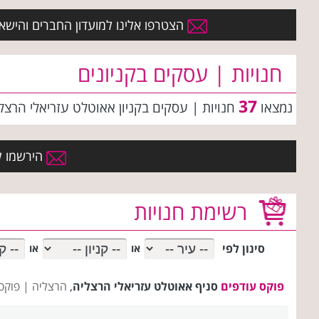
הצטרפו אלינו למועדון החברים והישארו 
חנויות | עסקים בקניונים
37
נמצאו
חנויות | עסקים
בקניון אאוטלט עזריאלי הרצל
הירשמו למ
רשימת חנויות
סינון לפי
או
או
פוקס עודפים
סניף אאוטלט עזריאלי הרצליה
,
הרצליה |
פוקס