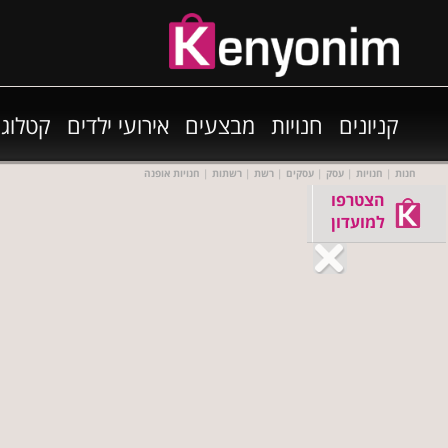
קניונים
חנויות
מבצעים
אירועי ילדים
קטלוגי
חנות
|
חנויות
|
עסק
|
עסקים
|
רשת
|
רשתות
|
חנויות אופנה
הצטרפו
למועדון