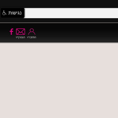
נגישות
התחבר/י
הצטרף/י