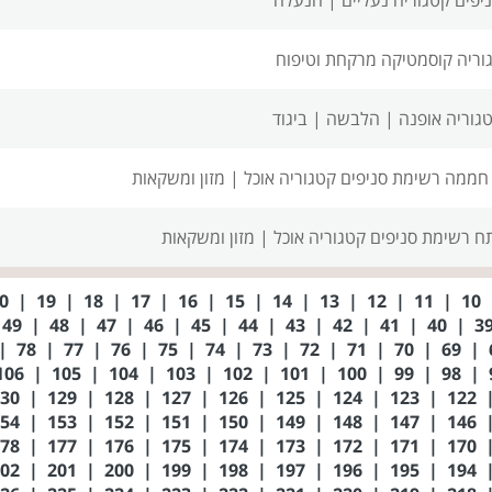
וריה קוסמטיקה מרקחת וטיפוח
גוריה אופנה | הלבשה | ביגוד
 חממה רשימת סניפים
קטגוריה אוכל | מזון ומשקאות
תח רשימת סניפים
קטגוריה אוכל | מזון ומשקאות
20
|
19
|
18
|
17
|
16
|
15
|
14
|
13
|
12
|
11
|
10
49
|
48
|
47
|
46
|
45
|
44
|
43
|
42
|
41
|
40
|
|
78
|
77
|
76
|
75
|
74
|
73
|
72
|
71
|
70
|
69
|
106
|
105
|
104
|
103
|
102
|
101
|
100
|
99
|
98
|
130
|
129
|
128
|
127
|
126
|
125
|
124
|
123
|
122
154
|
153
|
152
|
151
|
150
|
149
|
148
|
147
|
146
178
|
177
|
176
|
175
|
174
|
173
|
172
|
171
|
170
202
|
201
|
200
|
199
|
198
|
197
|
196
|
195
|
194