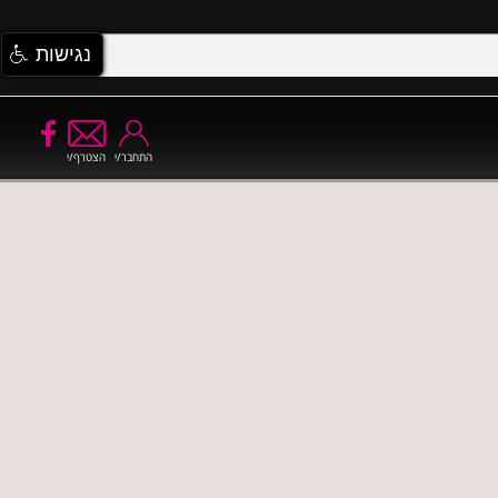
נגישות
התחבר/י
הצטרף/י