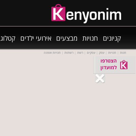
קניונים
חנויות
מבצעים
אירועי ילדים
קטלוגי
חנות
|
חנויות
|
עסק
|
עסקים
|
רשת
|
רשתות
|
חנויות אופנה
הצטרפו
למועדון