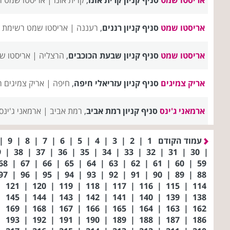
אריסטו שמט
סניף קניון רננים
,
רעננה |
אריסטו שמט רשימת ס
אריסטו שמט
סניף קניון שבעת הכוכבים
,
הרצליה |
אריסטו ש
אריק צמיגים
סניף קניון עזריאלי חיפה
,
חיפה |
אריק צמיגים 
ארמאני ג'ינס
סניף קניון רמת אביב
,
רמת אביב |
ארמאני ג'ינס
עמוד הקודם
1
|
2
|
3
|
4
|
5
|
6
|
7
|
8
|
9
|
39
|
38
|
37
|
36
|
35
|
34
|
33
|
32
|
31
|
30
|
68
|
67
|
66
|
65
|
64
|
63
|
62
|
61
|
60
|
59
97
|
96
|
95
|
94
|
93
|
92
|
91
|
90
|
89
|
88
|
121
|
120
|
119
|
118
|
117
|
116
|
115
|
114
|
145
|
144
|
143
|
142
|
141
|
140
|
139
|
138
|
169
|
168
|
167
|
166
|
165
|
164
|
163
|
162
|
193
|
192
|
191
|
190
|
189
|
188
|
187
|
186