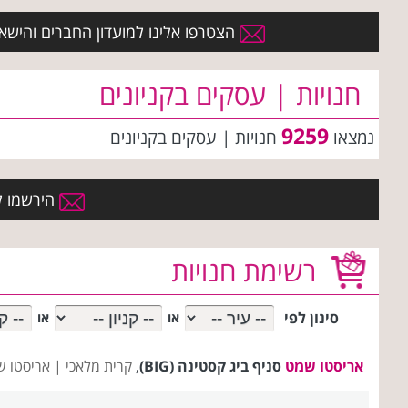
הצטרפו אלינו למועדון החברים והישארו 
חנויות | עסקים בקניונים
9259
נמצאו
חנויות | עסקים
בקניונים
הירשמו למ
רשימת חנויות
סינון לפי
או
או
אריסטו שמט
סניף ביג קסטינה (BIG)
,
קרית מלאכי |
אריסטו ש