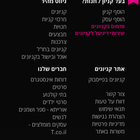
בעל קניון / חנות?
ניווט מהיר
הוסף קניון
קניונים
הוסף עסק
מרכזי קניות
פרסום בקניונים
חנויות
שירותי דיגיטל לקניונים
מבצעים
צרכנות
קניונים בחו"ל
אוכל ובישול בקניונים
אתר קניונים
חברים שלנו
קניונים בפייסבוק
דוחות אינסטגרם
סרטים
צור קשר
בתי קולנוע
דווח על טעות
סרטי ילדים
תנאי שימוש
אורייתא - ספר ושמנים
הצהרת נגישות
לנשים
מדיניות פרטיות
עסקים מומלצים -
משרות באתר
T.co.il