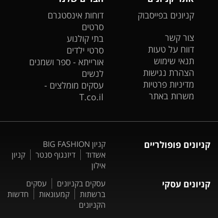
קניונים בפייסבוק
דוחות אינסטגרם
סרטים
צור קשר
בתי קולנוע
דווח על טעות
סרטי ילדים
תנאי שימוש
אורייתא - ספר ושמנים
הצהרת נגישות
לנשים
מדיניות פרטיות
עסקים מומלצים -
משרות באתר
T.co.il
קניונים פופולריים
קניון BIG FASHION
אשדוד
דיזנגוף סנטר
קניון
אילון
קניונים עסקי
עסקים בקניונים
עסקים
ברשתות
קמעונאות
חדשות
הקניונים