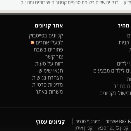
ליק |
בנק ירושלים רשימת סניפים
קטגוריה שירותים ומכונים
 מהיר
אתר קניונים
ם
קניונים בפייסבוק
 קניות
לבעלי אתרים
פתוחים בשבת
צור קשר
 ילדים
דווח על טעות
ים לילדים
מבצעים
תנאי שימוש
הצהרת נגישות
ת
מדיניות פרטיות
ים בחו"ל
משרות באתר
ובישול בקניונים
דיזנגוף סנטר
קניונים עסקי
קניון G כפר סבא
קניון אילון