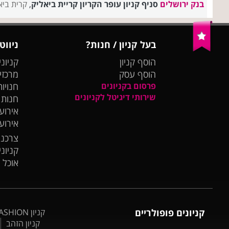
בנק ירושלים
סניף קניון עופר הקריון קריית ביאליק
,
קרית ביא
בעל קניון / חנות?
ניווט
הוסף קניון
קניוני
הוסף עסק
מרכזי
פרסום בקניונים
חנויות
שירותי דיגיטל לקניונים
חנות
אירועי
אירוע
צרכנו
קניונ
אוכל 
קניונים פופולריים
קניון BIG FASHION אשדוד
קניון הזהב