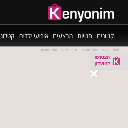
קניונים
חנויות
מבצעים
אירועי ילדים
קטלוגי
חנות
|
חנויות
|
עסק
|
עסקים
|
רשת
|
רשתות
|
חנויות אופנה
הצטרפו
למועדון