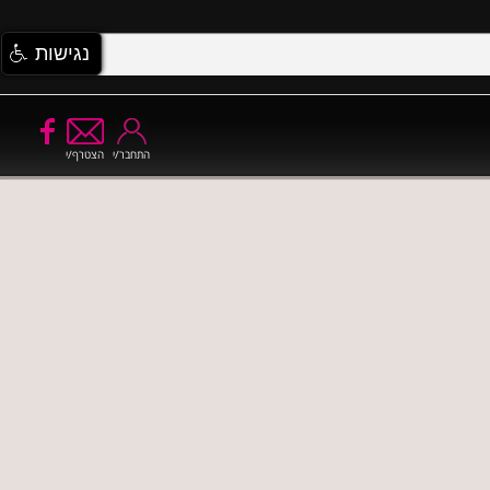
נגישות
התחבר/י
הצטרף/י