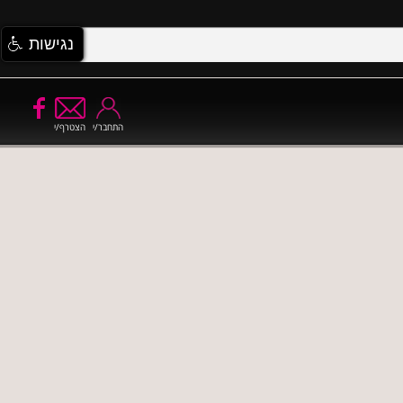
נגישות
התחבר/י
הצטרף/י