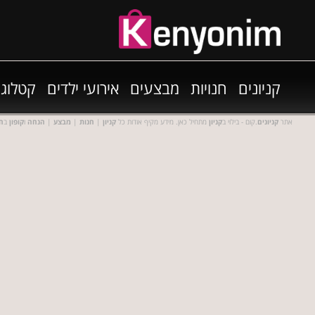
קניונים
חנויות
מבצעים
אירועי ילדים
קטלוגי
אתר
קניונים
.קום - בילוי ב
קניון
מתחיל כאן. מידע מקיף אודות כל
קניון
|
חנות
|
מבצע
|
הנחה
ו
קופון
ב
חנ