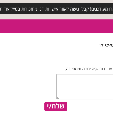
מעודכנים! קבלו גישה לאזור אישי ותיהנו מתזכורות במייל אודות א
יניות ובשפה ירודה תימחקנה.
שלח/י