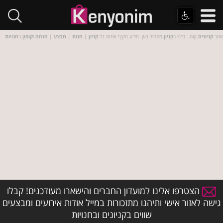
אתר
קניונים
.קום - בילוי ב
קניון
מתחיל כאן. מידע מקיף אודות כל
קניון
|
חנות
|
מבצע
|
הנחה
ו
קופון
ב
חנויות
הצטרפו אלינו למועדון החברים והישארו מעודכנים! קבלו
גישה לאזור אישי ותיהנו מתזכורות במייל אודות אירועים ומבצעים
שווים בקניונים ובחנויות