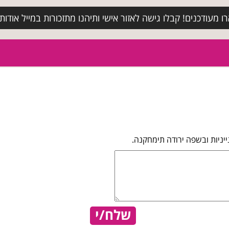
מעודכנים! קבלו גישה לאזור אישי ותיהנו מתזכורות במייל אודות א
יניות ובשפה ירודה תימחקנה.
שלח/י