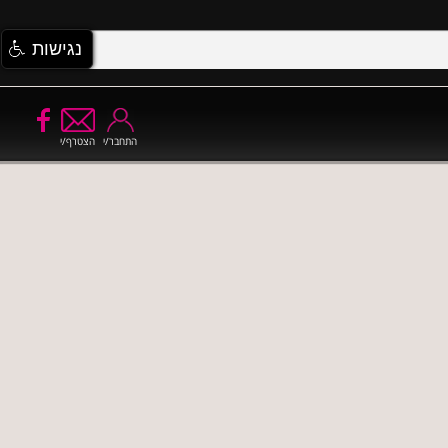
נגישות
התחבר/י
הצטרף/י