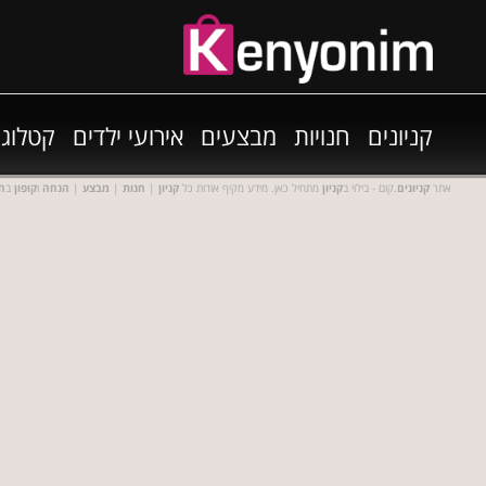
קניונים
חנויות
מבצעים
אירועי ילדים
קטלוגי
אתר
קניונים
.קום - בילוי ב
קניון
מתחיל כאן. מידע מקיף אודות כל
קניון
|
חנות
|
מבצע
|
הנחה
ו
קופון
ב
חנ