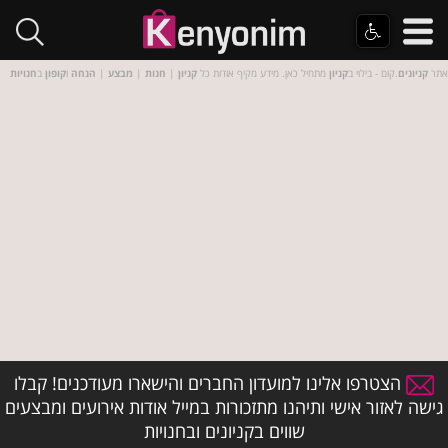
אתר
קניונים
.קום - בילוי ב
קניון
מתחיל כאן. מידע מקיף אודות כל
קניון
|
חנות
|
מבצע
|
הנחה
ו
קופון
ב
חנויות
הצטרפו אלינו למועדון החברים והישארו מעודכנים! קבלו
גישה לאזור אישי ותיהנו מתזכורות במייל אודות אירועים ומבצעים
שווים בקניונים ובחנויות