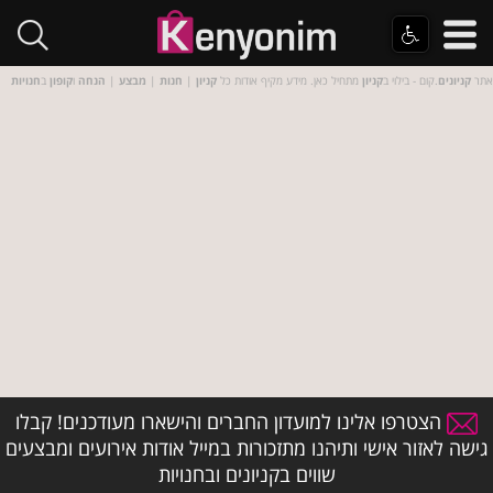
אתר
קניונים
.קום - בילוי ב
קניון
מתחיל כאן. מידע מקיף אודות כל
קניון
|
חנות
|
מבצע
|
הנחה
ו
קופון
ב
חנויות
הצטרפו אלינו למועדון החברים והישארו מעודכנים! קבלו
גישה לאזור אישי ותיהנו מתזכורות במייל אודות אירועים ומבצעים
שווים בקניונים ובחנויות