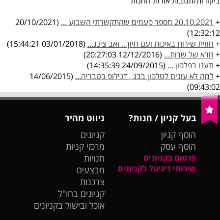
ביקורות/תגובות אודות החנות
+
20.10.2021 מספר פעמים שהתקשרתי השבוע ...
(20/10/2021
12:32:12)
+
חווית שירות באיכות ועם חיוך.. זאב צינג...
(03/01/2018 15:44:21)
+
חרא של שרות...
(12/12/2016 20:27:03)
+
תענו בפלפון ...
(24/09/2015 14:35:39)
+
למה לא עונים לטלפון בבג , דנילופ בטבריה...
(14/06/2015
09:43:02)
בעל קניון / חנות?
ניווט מהיר
הוסף קניון
קניונים
הוסף עסק
מרכזי קניות
פרסום בקניונים
חנויות
שירותי דיגיטל לקניונים
מבצעים
צרכנות
קניונים בחו"ל
אוכל ובישול בקניונים